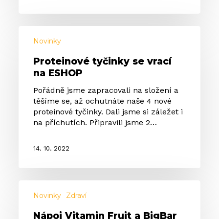
Proteinové
tyčinky
Novinky
se
Proteinové tyčinky se vrací
vrací
na ESHOP
na
ESHOP
Pořádně jsme zapracovali na složení a
těšíme se, až ochutnáte naše 4 nové
proteinové tyčinky. Dali jsme si záležet i
na příchutích. Připravili jsme 2…
14. 10. 2022
Nápoj
Vitamin
Novinky
Zdraví
Fruit
Nápoj Vitamin Fruit a BigBar
a