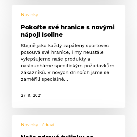
Pokořte
své
Novinky
hranice
Pokořte své hranice s novými
s
nápoji Isoline
novými
nápoji
Stejně jako každý zapálený sportovec
Isoline
posouvá své hranice, i my neustále
vylepšujeme naše produkty a
nasloucháme specifickým požadavkům
zákazníků. V nových drincích jsme se
zaměřili speciálně…
27. 9. 2021
Naše
zdravé
Novinky
Zdraví
tyčinky