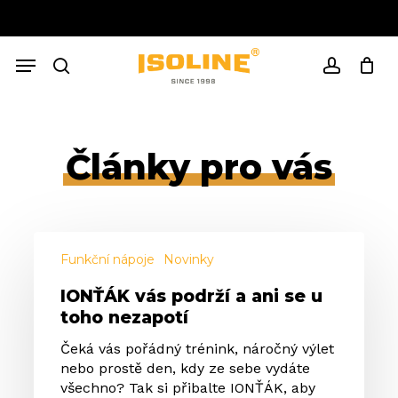
Skip
to
Close
Cart
main
Cart
Menu
content
search
account
Články pro vás
IONŤÁK
vás
Funkční nápoje
Novinky
podrží
IONŤÁK vás podrží a ani se u
a
toho nezapotí
ani
se
Čeká vás pořádný trénink, náročný výlet
u
nebo prostě den, kdy ze sebe vydáte
toho
všechno? Tak si přibalte IONŤÁK, aby
nezapotí