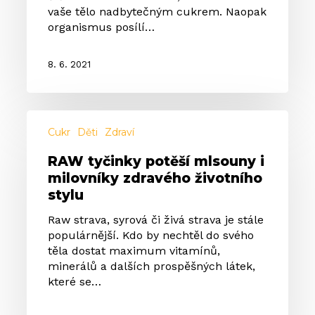
vaše tělo nadbytečným cukrem. Naopak
organismus posílí…
8. 6. 2021
RAW
tyčinky
Cukr
Děti
Zdraví
potěší
RAW tyčinky potěší mlsouny i
mlsouny
milovníky zdravého životního
i
stylu
milovníky
zdravého
Raw strava, syrová či živá strava je stále
životního
populárnější. Kdo by nechtěl do svého
stylu
těla dostat maximum vitamínů,
minerálů a dalších prospěšných látek,
které se…