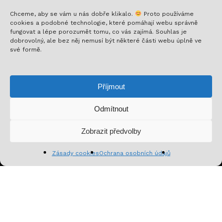
Chceme, aby se vám u nás dobře klikalo.
Proto používáme
cookies a podobné technologie, které pomáhají webu správně
fungovat a lépe porozumět tomu, co vás zajímá. Souhlas je
Nech si posílat to nejlepší!
dobrovolný, ale bez něj nemusí být některé části webu úplně ve
své formě.
Přihlaš se k odběru a nenech si ujít novinky,
speciální nabídky a inspirativní obsah. Přinášíme ti
Příjmout
jen to, co stojí za to!
Odmítnout
Mezisoučet:
0
Kč
Zobrazit předvolby
Zobrazit košík
Pokladna
Zásady cookies
Ochrana osobních údajů
Přihlásit se k odběru