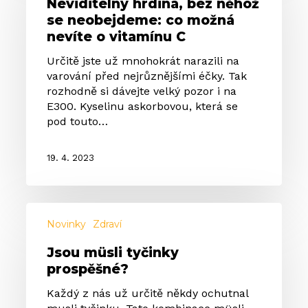
Neviditelný hrdina, bez něhož
něhož
se neobejdeme: co možná
se
nevíte o vitamínu C
neobejdeme:
co
Určitě jste už mnohokrát narazili na
možná
varování před nejrůznějšími éčky. Tak
nevíte
rozhodně si dávejte velký pozor i na
o
E300. Kyselinu askorbovou, která se
vitamínu
pod touto…
C
19. 4. 2023
Jsou
müsli
Novinky
Zdraví
tyčinky
Jsou müsli tyčinky
prospěšné?
prospěšné?
Každý z nás už určitě někdy ochutnal