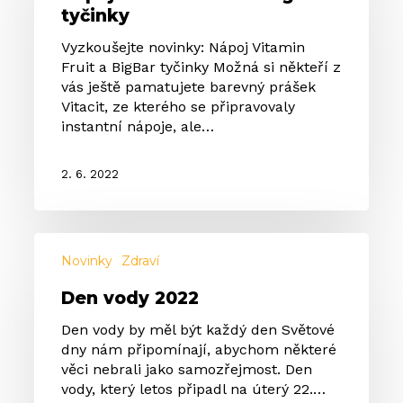
tyčinky
BigBar
tyčinky
Vyzkoušejte novinky: Nápoj Vitamin
Fruit a BigBar tyčinky Možná si někteří z
vás ještě pamatujete barevný prášek
Vitacit, ze kterého se připravovaly
instantní nápoje, ale…
2. 6. 2022
Den
vody
Novinky
Zdraví
2022
Den vody 2022
Den vody by měl být každý den Světové
dny nám připomínají, abychom některé
věci nebrali jako samozřejmost. Den
vody, který letos připadl na úterý 22.…