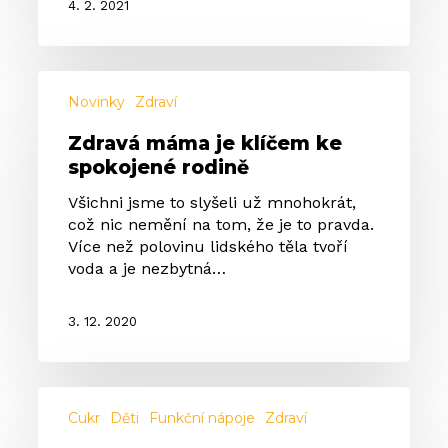
4. 2. 2021
Zdravá
máma
Novinky
Zdraví
je
Zdravá máma je klíčem ke
klíčem
spokojené rodině
ke
spokojené
Všichni jsme to slyšeli už mnohokrát,
rodině
což nic nemění na tom, že je to pravda.
Více než polovinu lidského těla tvoří
voda a je nezbytná…
3. 12. 2020
Mohou
děti
Cukr
Děti
Funkční nápoje
Zdraví
pít