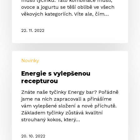
musli tyčinku. Tato kombinace müsli,
ovoce a jogurtu se těší oblibě ve všech
věkových kategoriích. Víte ale, čím…
22. 11. 2022
Energie
s
Novinky
vylepšenou
Energie s vylepšenou
recepturou
recepturou
Znáte naše tyčinky Energy bar? Pořádně
jsme na nich zapracovali a přinášíme
vám vylepšené složení a nové příchutě.
Základem tyčinky zůstává kvalitní
strouhaný kokos, který…
20. 10. 2022