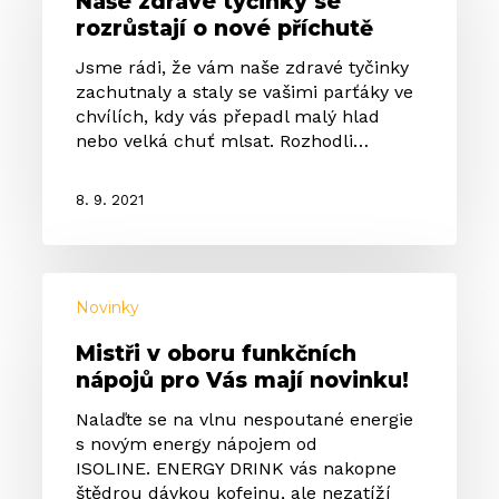
Naše zdravé tyčinky se
se
rozrůstají o nové příchutě
rozrůstají
o
Jsme rádi, že vám naše zdravé tyčinky
nové
zachutnaly a staly se vašimi parťáky ve
příchutě
Žádné produkty v košíku.
chvílích, kdy vás přepadl malý hlad
nebo velká chuť mlsat. Rozhodli…
Go to shop
8. 9. 2021
Mistři
v
Novinky
oboru
Mistři v oboru funkčních
funkčních
nápojů pro Vás mají novinku!
nápojů
pro
Nalaďte se na vlnu nespoutané energie
Vás
s novým energy nápojem od
mají
ISOLINE. ENERGY DRINK vás nakopne
novinku!
štědrou dávkou kofeinu, ale nezatíží