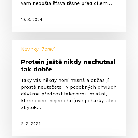
vám nedošla šťáva těsně před cílem…
19. 3. 2024
Protein
ještě
Novinky
Zdraví
nikdy
Protein ještě nikdy nechutnal
nechutnal
tak dobře
tak
dobře
Taky vás někdy honí mlsná a občas jí
prostě neutečete? V podobných chvílích
dáváme přednost takovému mlsání,
které ocení nejen chuťové pohárky, ale i
zbytek…
2. 2. 2024