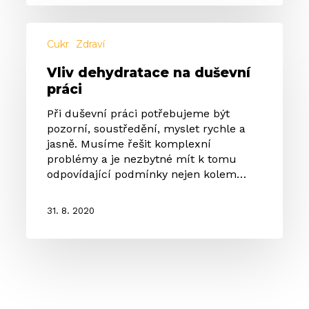
Vliv
dehydratace
Cukr
Zdraví
na
Vliv dehydratace na duševní
duševní
práci
práci
Při duševní práci potřebujeme být
pozorní, soustředění, myslet rychle a
jasně. Musíme řešit komplexní
problémy a je nezbytné mít k tomu
odpovídající podmínky nejen kolem…
31. 8. 2020