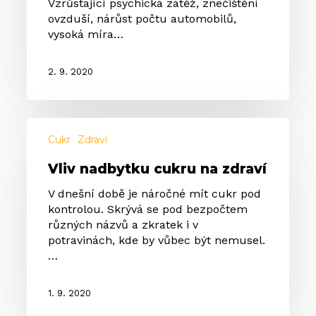
Vzrůstající psychická zátěž, znečištění
ovzduší, nárůst počtu automobilů,
vysoká míra…
2. 9. 2020
Vliv
nadbytku
Cukr
Zdraví
cukru
Vliv nadbytku cukru na zdraví
na
zdraví
V dnešní době je náročné mít cukr pod
kontrolou. Skrývá se pod bezpočtem
různých názvů a zkratek i v
potravinách, kde by vůbec být nemusel.
…
1. 9. 2020