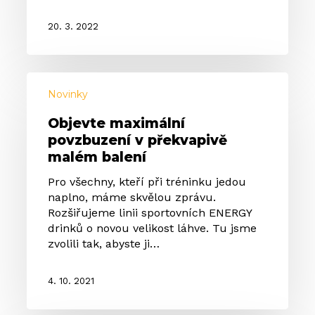
20. 3. 2022
Objevte
maximální
Novinky
povzbuzení
Objevte maximální
v
povzbuzení v překvapivě
překvapivě
malém balení
malém
balení
Pro všechny, kteří při tréninku jedou
naplno, máme skvělou zprávu.
Rozšiřujeme linii sportovních ENERGY
drinků o novou velikost láhve. Tu jsme
zvolili tak, abyste ji…
4. 10. 2021