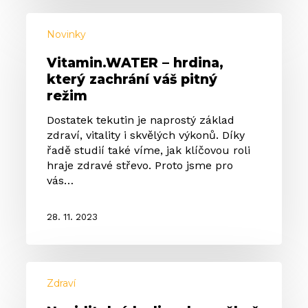
Vitamin.WATER
–
Novinky
hrdina,
Vitamin.WATER – hrdina,
který
který zachrání váš pitný
zachrání
režim
váš
pitný
Dostatek tekutin je naprostý základ
režim
zdraví, vitality i skvělých výkonů. Díky
řadě studií také víme, jak klíčovou roli
hraje zdravé střevo. Proto jsme pro
vás…
28. 11. 2023
Neviditelný
hrdina,
Zdraví
bez