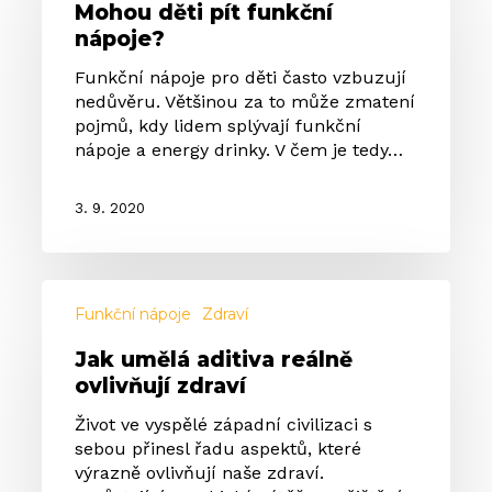
Mohou děti pít funkční
funkční
nápoje?
nápoje?
Funkční nápoje pro děti často vzbuzují
nedůvěru. Většinou za to může zmatení
pojmů, kdy lidem splývají funkční
nápoje a energy drinky. V čem je tedy…
3. 9. 2020
Jak
umělá
Funkční nápoje
Zdraví
aditiva
Jak umělá aditiva reálně
reálně
ovlivňují zdraví
ovlivňují
zdraví
Život ve vyspělé západní civilizaci s
sebou přinesl řadu aspektů, které
výrazně ovlivňují naše zdraví.