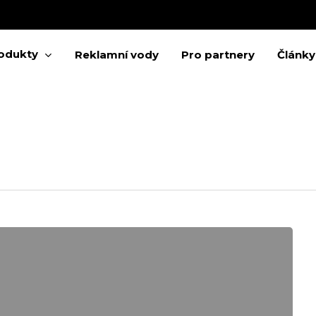
Cart
odukty
Reklamní vody
Pro partnery
Články
 zavření