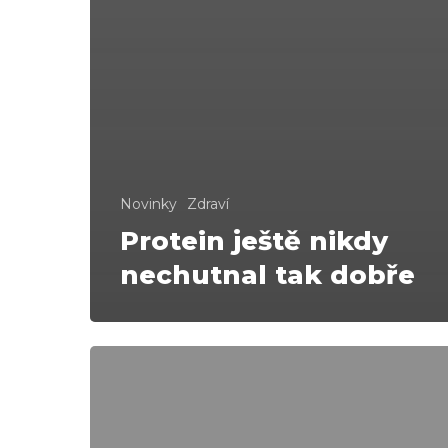
Novinky
Zdraví
Protein ještě nikdy
nechutnal tak dobře
Neviditelný
hrdina,
bez
něhož
se