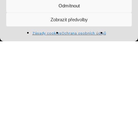
Odmítnout
Mezisoučet:
0
Kč
Zobrazit předvolby
Zobrazit košík
Pokladna
Zásady cookies
Ochrana osobních údajů
Přihlásit se k odběru