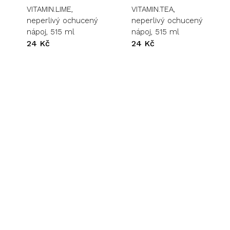
Žádné produkty v košíku.
VITAMIN.LIME,
VITAMIN.TEA,
neperlivý ochucený
neperlivý ochucený
Go to shop
nápoj, 515 ml
nápoj, 515 ml
24
Kč
24
Kč