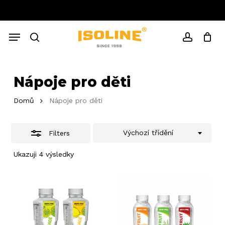
Skip
to
Close
Close
Cart
main
Cart
Menu
Filters
content
search
account
Nápoje pro děti
Domů
Nápoje pro děti
Výchozí třídění
Filters
Ukazuji 4 výsledky