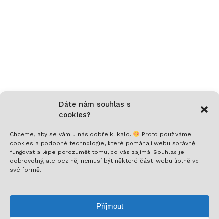
Dáte nám souhlas s
cookies?
Chceme, aby se vám u nás dobře klikalo.
Proto používáme
cookies a podobné technologie, které pomáhají webu správně
fungovat a lépe porozumět tomu, co vás zajímá. Souhlas je
Nech si posílat to nejlepší!
dobrovolný, ale bez něj nemusí být některé části webu úplně ve
své formě.
Přihlaš se k odběru a nenech si ujít novinky,
speciální nabídky a inspirativní obsah. Přinášíme ti
Příjmout
jen to, co stojí za to!