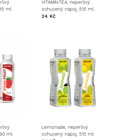
rlivý
VITAMIN.TEA, neperlivý
Možnosti
15 ml
ochucený nápoj, 515 ml
lze
24
Kč
vybrat
na
stránce
produktu
Tento
produkt
má
více
variant.
rlivý
Lemonade, neperlivý
Možnosti
390 ml
ochucený nápoj, 515 ml
lze