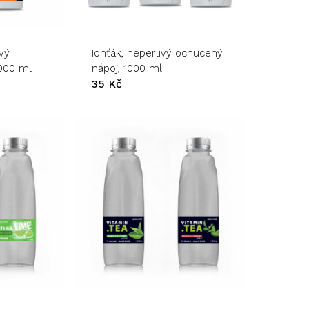
produkt
má
více
variant.
vý
Ionťák, neperlivý ochucený
Možnosti
000 ml
nápoj, 1000 ml
lze
35
Kč
vybrat
na
stránce
produktu
Tento
produkt
má
více
variant.