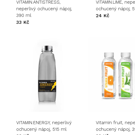
VITAMIN.ANTISTRESS,
VITAMIN.LIME, nepe
Možnosti
Možnosti
neperlivý ochucený nápoj,
ochucený nápoj, 5
lze
lze
390 ml
24
Kč
vybrat
vybrat
33
Kč
na
na
stránce
stránce
produktu
produktu
Tento
produkt
má
více
variant.
VITAMIN.ENERGY, neperlivý
Vitamin fruit, nepe
Možnosti
ochucený nápoj, 515 ml
ochucený nápoj, 
lze