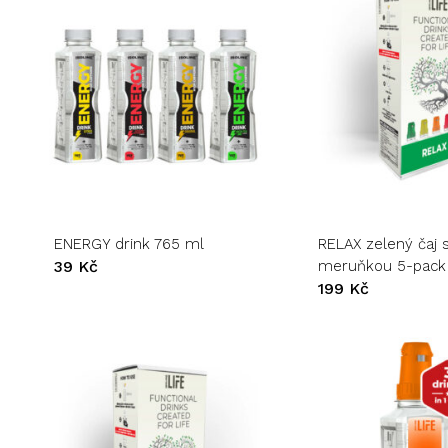
produktu
produktu
Tento
produkt
má
více
variant.
ENERGY drink 765 ml
RELAX zelený čaj 
Možnosti
39
Kč
meruňkou 5-pack
lze
199
Kč
vybrat
na
stránce
produktu