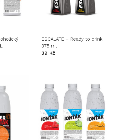
Tento
produkt
má
více
variant.
koholický
ESCALATE – Ready to drink
Možnosti
 L
375 ml
lze
39
Kč
vybrat
na
stránce
produktu
Tento