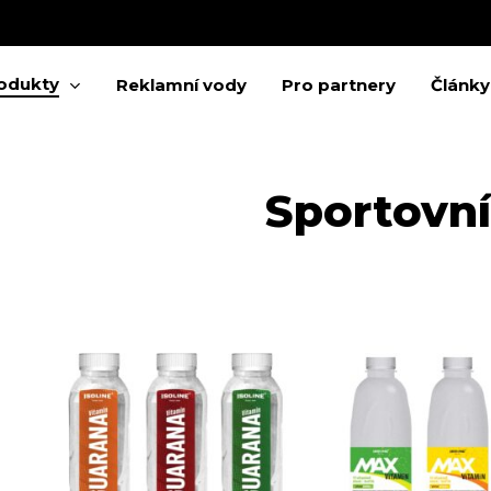
Cart
odukty
Reklamní vody
Pro partnery
Články
Sportovní
 zavření