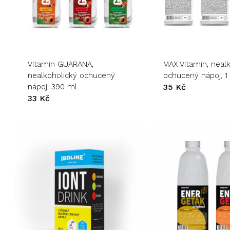
Tento
Tento
produkt
produkt
má
má
více
více
variant.
variant.
Vitamin GUARANA,
MAX Vitamin, neal
Možnosti
Možnosti
nealkoholický ochucený
ochucený nápoj, 1
lze
lze
nápoj, 390 ml
35
Kč
vybrat
vybrat
33
Kč
na
na
stránce
stránce
produktu
produktu
Tento