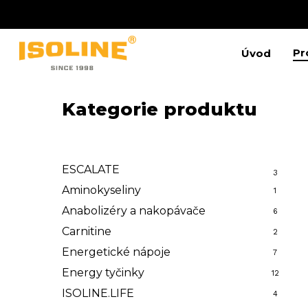
Skip
to
main
content
Pr
Úvod
Kategorie produktu
Stiskněte Enter pro vyhledávání nebo ESC pro
ESCALATE
3
Aminokyseliny
1
Anabolizéry a nakopávače
6
Carnitine
2
Energetické nápoje
7
Energy tyčinky
12
ISOLINE.LIFE
4