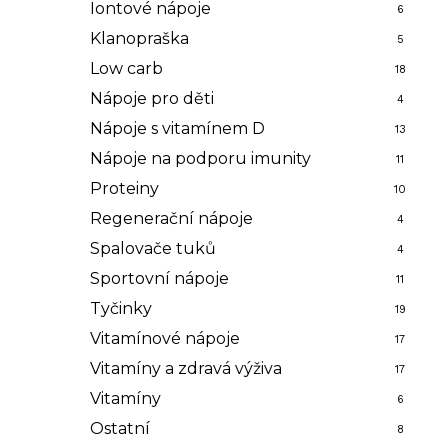
Iontové nápoje
6
Klanopraška
5
Low carb
18
Nápoje pro děti
4
Nápoje s vitamínem D
13
Nápoje na podporu imunity
11
Proteiny
10
Regenerační nápoje
4
Spalovače tuků
4
Sportovní nápoje
11
Tyčinky
19
Vitamínové nápoje
17
Vitamíny a zdravá výživa
17
Vitamíny
6
Ostatní
8