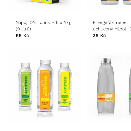
produkt
má
více
variant.
Nápoj IONT drink – 6 x 10 g
Energeťák, neperli
Možnosti
(9 litrů)
ochucený nápoj, 1
lze
55
Kč
35
Kč
vybrat
na
stránce
produktu
Tento
Tento
produkt
produkt
má
má
více
více
variant.
variant.