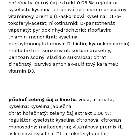
hořečnatý; černý čaj extrakt 0,08 %; regulátor
kyselosti: kyselina citronová, citronan monosodný;
vitaminový premix (L-askorbová kyselina; DL-α-
tokoferyl-acetát; nikotinamid; D-pantothenát
vápenatý; pyridoxinhydrochlorid; riboflavin;
thiamin-mononitrát; kyselina
pteroylmonoglutamová; D-biotin; kyanokobalamin);
maltodextrin; konzervant: sorban draselný,
benzoan sodný; sladidlo sukralosa; citrát
zinečnatý; barvivo amoniak-sulfitový karamel;
vitamin D3.
příchuť zelený čaj a limeta
: voda; aromata;
kyselina: kyselina jablečná;
citrát hořečnatý; zelený čaj extrakt 0,06 %;
regulátor kyselosti: kyselina citronová, citronan
monosodný; maltodextrin; vitaminový premix (L-
askorbová kyselina; DL-α-tokoferyl-acetát;