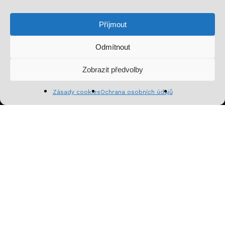
Přihlaš se k odběru a nenech si ujít novinky,
speciální nabídky a inspirativní obsah. Přinášíme ti
Příjmout
jen to, co stojí za to!
Odmítnout
Mezisoučet:
0
Kč
Zobrazit předvolby
Zobrazit košík
Pokladna
Zásady cookies
Ochrana osobních údajů
Přihlásit se k odběru