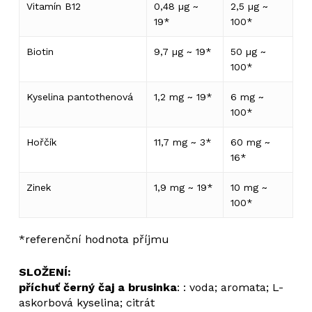
Vitamín B12
0,48 µg ~
2,5 µg ~
19*
100*
Žádné produkty v košíku.
Biotin
9,7 µg ~ 19*
50 µg ~
Go to shop
100*
Kyselina pantothenová
1,2 mg ~ 19*
6 mg ~
100*
Hořčík
11,7 mg ~ 3*
60 mg ~
16*
Zinek
1,9 mg ~ 19*
10 mg ~
100*
*referenční hodnota příjmu
SLOŽENÍ:
příchuť černý čaj a brusinka
: : voda; aromata; L-
askorbová kyselina; citrát