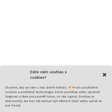
Dáte nám souhlas s
cookies?
Chceme, aby se vám u nás dobře klikalo.
Proto používáme
cookies a podobné technologie, které pomáhají webu správně
fungovat a lépe porozumět tomu, co vás zajímá. Souhlas je
Nech si posílat to nejlepší!
dobrovolný, ale bez něj nemusí být některé části webu úplně ve
své formě.