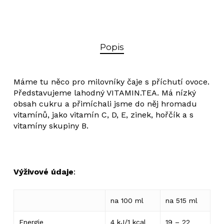
Popis
Máme tu něco pro milovníky čaje s příchutí ovoce.
Představujeme lahodný VITAMIN.TEA. Má nízký
obsah cukru a přimíchali jsme do něj hromadu
vitamínů, jako vitamín C, D, E, zinek, hořčík a s
vitamíny skupiny B.
Výživové údaje
:
na 100 ml
na 515 ml
Energie
4 kJ/1 kcal
19 – 22