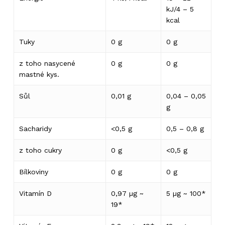
kJ/4 – 5
kcal
Tuky
0 g
0 g
z toho nasycené
0 g
0 g
mastné kys.
Sůl
0,01 g
0,04 – 0,05
g
Sacharidy
<0,5 g
0,5 – 0,8 g
z toho cukry
0 g
<0,5 g
Bílkoviny
0 g
0 g
Vitamín D
0,97 µg ~
5 µg ~ 100*
19*