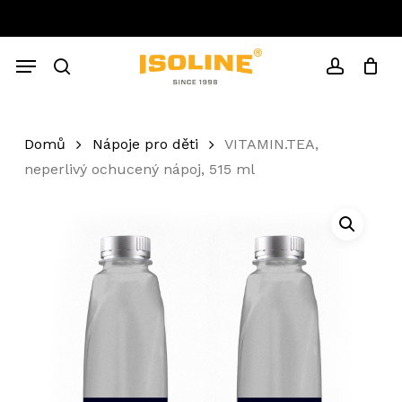
Skip
to
Close
Cart
main
Cart
Menu
content
search
account
Domů
Nápoje pro děti
VITAMIN.TEA,
neperlivý ochucený nápoj, 515 ml