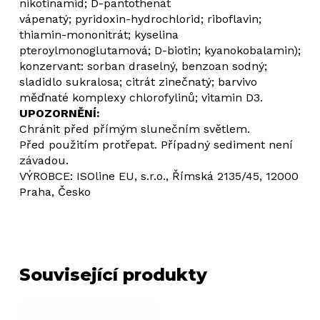
nikotinamid; D-pantothenát
vápenatý; pyridoxin-hydrochlorid; riboflavin;
thiamin-mononitrát; kyselina
pteroylmonoglutamová; D-biotin; kyanokobalamin);
konzervant: sorban draselný, benzoan sodný;
sladidlo sukralosa; citrát zinečnatý; barvivo
měďnaté komplexy chlorofylinů; vitamin D3.
UPOZORNĚNÍ:
Chránit před přímým slunečním světlem.
Před použitím protřepat. Případný sediment není
závadou.
VÝROBCE: ISOline EU, s.r.o., Římská 2135/45, 12000
Praha, Česko
Související produkty