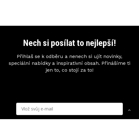
Nech si posílat to nejlepší!
Přihlaš se k odběru a nenech si ujít novinky,
speciální nabídky a inspirativní obsah. Přinášíme ti
jen to, co stojí za to!
Mezisoučet:
0
Kč
Zobrazit košík
Pokladna
Přihlásit se k odběru