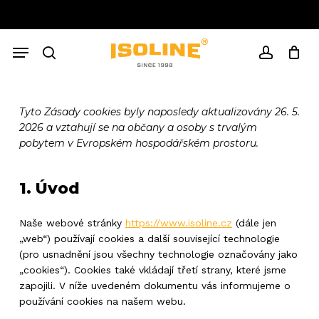
Skip
to
Close
Cart
main
Cart
Menu
content
search
account
Tyto Zásady cookies byly naposledy aktualizovány 26. 5.
2026 a vztahují se na občany a osoby s trvalým
pobytem v Evropském hospodářském prostoru.
1. Úvod
Naše webové stránky
https://www.isoline.cz
(dále jen
„web“) používají cookies a další související technologie
(pro usnadnění jsou všechny technologie označovány jako
„cookies“). Cookies také vkládají třetí strany, které jsme
zapojili. V níže uvedeném dokumentu vás informujeme o
používání cookies na našem webu.