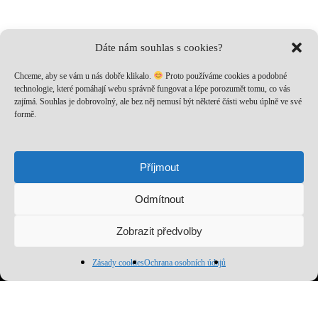
Dáte nám souhlas s cookies?
Chceme, aby se vám u nás dobře klikalo.
Proto používáme cookies a podobné
technologie, které pomáhají webu správně fungovat a lépe porozumět tomu, co vás
zajímá. Souhlas je dobrovolný, ale bez něj nemusí být některé části webu úplně ve své
formě.
Nech si posílat to nejlepší!
Přihlaš se k odběru a nenech si ujít novinky, speciální nabídky
Příjmout
a inspirativní obsah. Přinášíme ti jen to, co stojí za to!
Odmítnout
Mezisoučet:
0
Kč
Zobrazit předvolby
Zobrazit košík
Pokladna
Zásady cookies
Ochrana osobních údajů
Přihlásit se k odběru