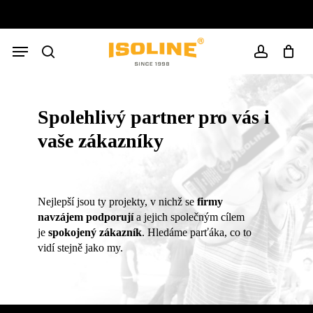
Skip
to
Close
Cart
main
Cart
Menu
content
search
account
Spolehlivý partner pro vás i
vaše zákazníky
Nejlepší jsou ty projekty, v nichž se
firmy
navzájem podporují
a jejich společným cílem
je
spokojený zákazník
. Hledáme parťáka, co to
vidí stejně jako my.