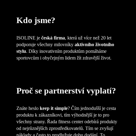
Kdo jsme?
ISOLINE je
česká firma
, která už více než 20 let
podporuje všechny milovníky
aktivního životního
stylu
. Díky inovativním produktům pomáháme
sportovcům i obyčejným lidem žít zdravější život.
Proč se partnerství vyplatí?
Znáte heslo
keep it simple
? Čím jednodušší je cesta
produktu k zákazníkovi, tím výhodnější je to pro
všechny strany. Řada fitness center odebírá produkty
od nejrůznějších zprostředkovatelů. Tím se zvyšují
náklady a často to prodlužuje dobu dodání. To