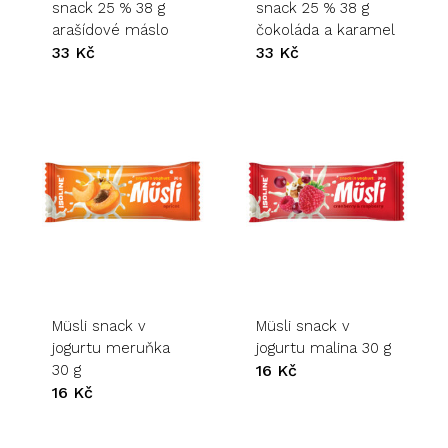
snack 25 % 38 g
snack 25 % 38 g
arašídové máslo
čokoláda a karamel
33
Kč
33
Kč
Müsli snack v
Müsli snack v
jogurtu meruňka
jogurtu malina 30 g
30 g
16
Kč
16
Kč