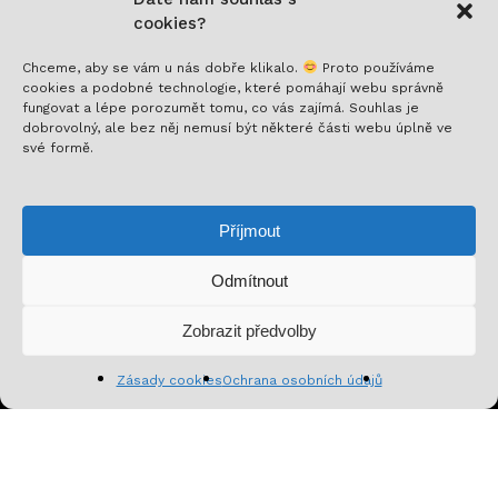
cookies?
Chceme, aby se vám u nás dobře klikalo.
Proto používáme
cookies a podobné technologie, které pomáhají webu správně
fungovat a lépe porozumět tomu, co vás zajímá. Souhlas je
Nech si posílat to nejlepší!
dobrovolný, ale bez něj nemusí být některé části webu úplně ve
své formě.
Přihlaš se k odběru a nenech si ujít novinky,
speciální nabídky a inspirativní obsah. Přinášíme ti
Příjmout
jen to, co stojí za to!
Odmítnout
Mezisoučet:
0
Kč
Zobrazit předvolby
Zobrazit košík
Pokladna
Zásady cookies
Ochrana osobních údajů
Přihlásit se k odběru