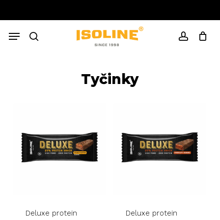
Skip
to
Close
Cart
main
Cart
Menu
content
search
account
Tyčinky
Deluxe protein
Deluxe protein