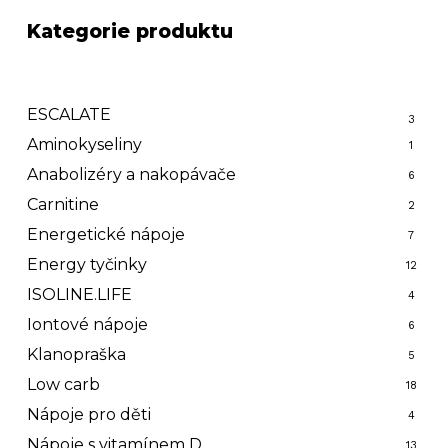
Kategorie produktu
ESCALATE
3
Aminokyseliny
1
Anabolizéry a nakopávače
6
Carnitine
2
Energetické nápoje
7
Energy tyčinky
12
ISOLINE.LIFE
4
Iontové nápoje
6
Klanopraška
5
Low carb
18
Nápoje pro děti
4
Nápoje s vitamínem D
13