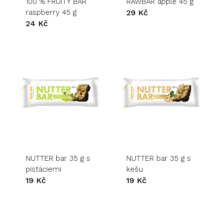
100 % FRUITY BAR
RAWBAR apple 45 g
raspberry 45 g
29
Kč
24
Kč
Žádné produkty v košíku.
Go to shop
NUTTER bar 35 g s
NUTTER bar 35 g s
pistáciemi
kešu
19
Kč
19
Kč