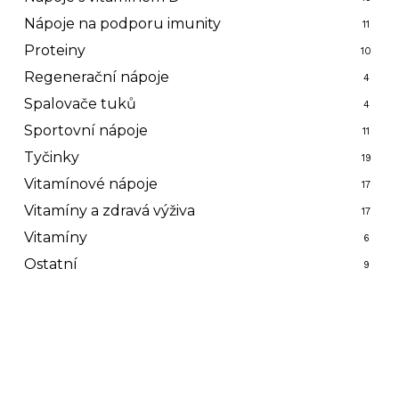
Nápoje na podporu imunity
11
Proteiny
10
Regenerační nápoje
4
Spalovače tuků
4
Sportovní nápoje
11
Tyčinky
19
Vitamínové nápoje
17
Vitamíny a zdravá výživa
17
Vitamíny
6
Ostatní
9