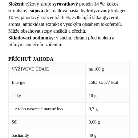
Složení
:
rýžový sirup;
syrovátkový
protein 14 %; kokos
strouhaný;
sójová
drť; datlová pasta; hydrolyzovaný kolagen
10 %; jahodový koncentrát 6 %; zvlhčující látka glycerol;
aroma; antioxidant extrakt s vysokým obsahem tokoferolů.
Může obsahovat stopy arašídů a ořechů.
Skladovací podmínky
: v suchu, chránit před teplem a
přímým slunečním zářením.
PŘÍCHUŤ JAHODA
VÝŽIVOVÉ ÚDAJE
na 100 g
Energie
1583 kJ/377 kcal
Tuky
10 g
– z toho nasycené mastné kys.
9,3 g
Sůl
0,06 g
Žádné produkty v košíku.
Sacharidy
49 g