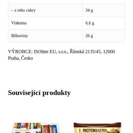
– z toho cukry
34 g
Go to shop
Vláknina
6,6 g
Bílkoviny
26 g
VÝROBCE: ISOline EU, s.r.o., Římská 2135/45, 12000
Praha, Česko
Související produkty