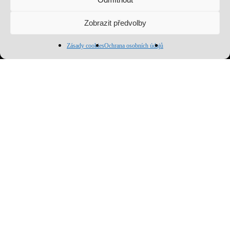
Mezisoučet:
0
Kč
Zobrazit předvolby
Zobrazit košík
Pokladna
Zásady cookies
Ochrana osobních údajů
Přihlásit se k odběru
facebook
youtube
instagram