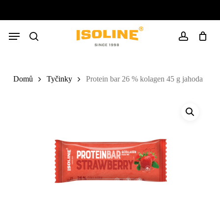
Skip
to
Close
Cart
main
Cart
Menu
content
search
account
Domů
Tyčinky
Protein bar 26 % kolagen 45 g jahoda