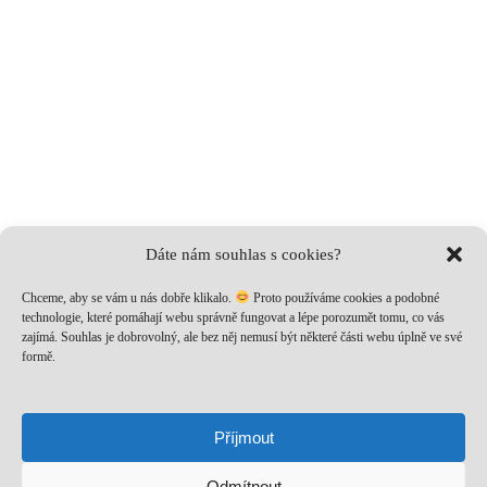
Dáte nám souhlas s cookies?
Chceme, aby se vám u nás dobře klikalo.
Proto používáme cookies a podobné
technologie, které pomáhají webu správně fungovat a lépe porozumět tomu, co vás
zajímá. Souhlas je dobrovolný, ale bez něj nemusí být některé části webu úplně ve své
formě.
Nech si posílat to nejlepší!
Přihlaš se k odběru a nenech si ujít novinky, speciální nabídky
Příjmout
a inspirativní obsah. Přinášíme ti jen to, co stojí za to!
Odmítnout