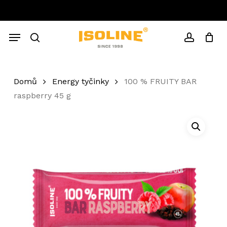
Skip
to
Close
Cart
main
Cart
Menu
content
search
account
Domů
Energy tyčinky
100 % FRUITY BAR
raspberry 45 g