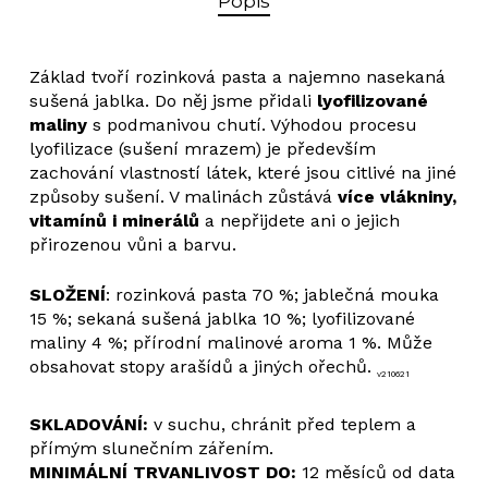
Popis
Základ tvoří rozinková pasta a najemno nasekaná
sušená jablka. Do něj jsme přidali
lyofilizované
maliny
s podmanivou chutí. Výhodou procesu
lyofilizace (sušení mrazem) je především
zachování vlastností látek, které jsou citlivé na jiné
způsoby sušení. V malinách zůstává
více vlákniny,
vitamínů i minerálů
a nepřijdete ani o jejich
přirozenou vůni a barvu.
SLOŽENÍ
: rozinková pasta 70 %; jablečná mouka
15 %; sekaná sušená jablka 10 %; lyofilizované
maliny 4 %; přírodní malinové aroma 1 %. Může
obsahovat stopy arašídů a jiných ořechů.
v210621
SKLADOVÁNÍ:
v suchu, chránit před teplem a
přímým slunečním zářením.
MINIMÁLNÍ TRVANLIVOST DO:
12 měsíců od data