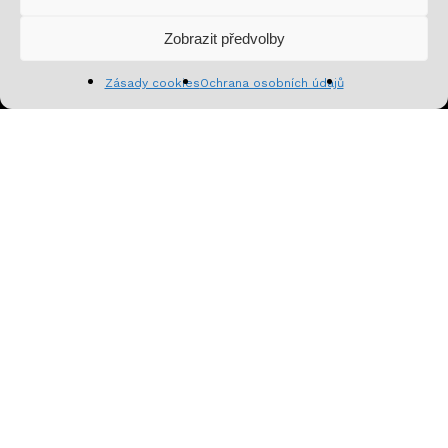
Zobrazit předvolby
Zobrazit košík
Pokladna
Zásady cookies
Ochrana osobních údajů
Přihlásit se k odběru
facebook
youtube
instagram