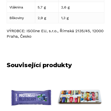
Vláknina
5,7 g
2,6 g
Bílkoviny
2,9 g
1,3 g
VÝROBCE: ISOline EU, s.r.o., Římská 2135/45, 12000
Praha, Česko
Související produkty