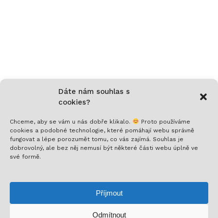
Dáte nám souhlas s
cookies?
Chceme, aby se vám u nás dobře klikalo.
Proto používáme
cookies a podobné technologie, které pomáhají webu správně
fungovat a lépe porozumět tomu, co vás zajímá. Souhlas je
Nech si posílat to nejlepší!
dobrovolný, ale bez něj nemusí být některé části webu úplně ve
své formě.
Přihlaš se k odběru a nenech si ujít novinky,
speciální nabídky a inspirativní obsah. Přinášíme ti
Příjmout
jen to, co stojí za to!
Odmítnout
Mezisoučet:
0
Kč