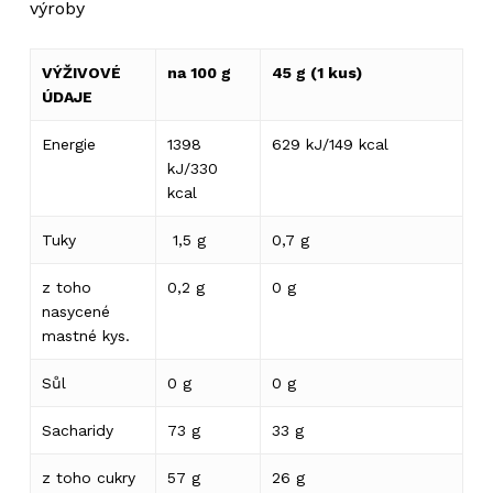
výroby
VÝŽIVOVÉ
na 100 g
45 g (1 kus)
ÚDAJE
Energie
1398
629 kJ/149 kcal
kJ/330
kcal
Žádné produkty v košíku.
Tuky
1,5 g
0,7 g
Go to shop
z toho
0,2 g
0 g
nasycené
mastné kys.
Sůl
0 g
0 g
Sacharidy
73 g
33 g
z toho cukry
57 g
26 g