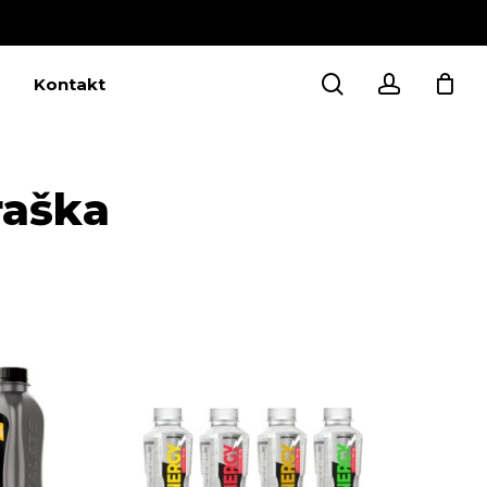
Close
Cart
search
account
Kontakt
raška