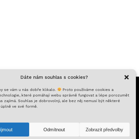
Dáte nám souhlas s cookies?
y se vám u nás dobře klikalo.
Proto používáme cookies a
chnologie, které pomáhají webu správně fungovat a lépe porozumět
s zajímá. Souhlas je dobrovolný, ale bez něj nemusí být některé
 úplně ve své formě.
0
Kč
íjmout
Odmítnout
Zobrazit předvolby
azit košík
Pokladna