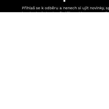
Přihlaš se k odběru a nenech si ujít novinky, s
inspirativní obsah. Přinášíme ti jen to, co stojí 
© 2026 ISOLINE e-shop