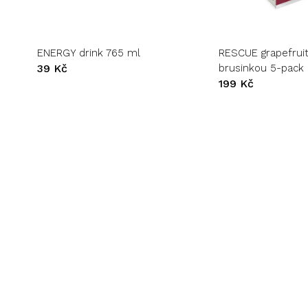
produkt
má
více
variant.
ENERGY drink 765 ml
RESCUE grapefruit
Možnosti
39
Kč
brusinkou 5-pack
lze
199
Kč
vybrat
na
stránce
produktu