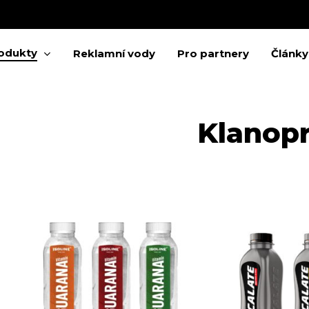
Cart
odukty
Reklamní vody
Pro partnery
Články
Klanop
 zavření