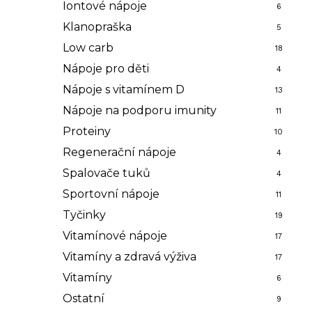
Iontové nápoje
6
Klanopraška
5
Low carb
18
Nápoje pro děti
4
Nápoje s vitamínem D
13
Nápoje na podporu imunity
11
Proteiny
10
Regenerační nápoje
4
Spalovače tuků
4
Sportovní nápoje
11
Tyčinky
19
Vitamínové nápoje
17
Vitamíny a zdravá výživa
17
Vitamíny
6
Ostatní
9