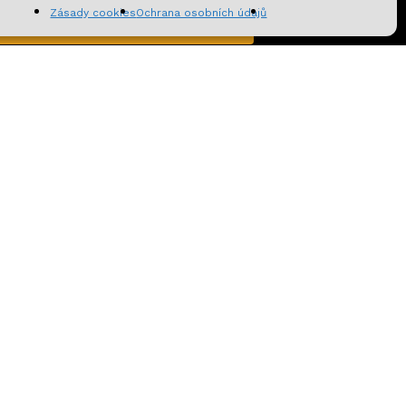
Zásady cookies
Ochrana osobních údajů
Přihlásit se k odběru
cookies
|
Odstoupení od