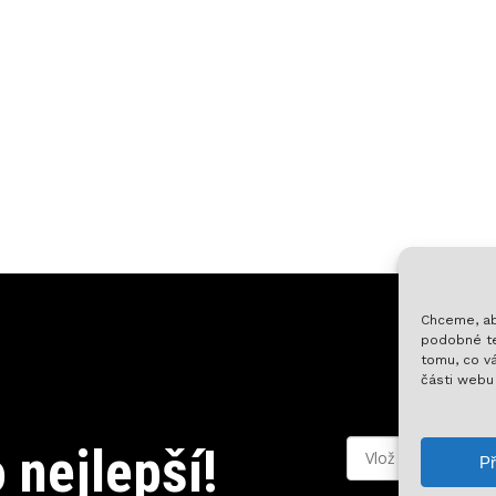
Chceme, ab
podobné te
tomu, co vá
části webu
Mezisoučet:
 nejlepší!
Př
Zobr