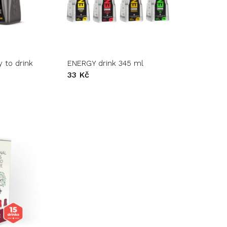
Tento
produkt
má
více
variant.
 to drink
ENERGY drink 345 ml
Možnosti
33
Kč
lze
vybrat
na
stránce
produktu
dné produkty v košíku.