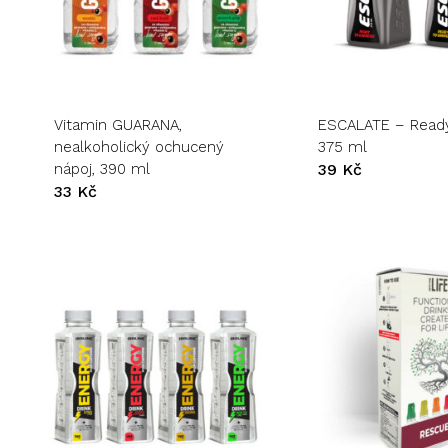
Tento
Tento
produkt
produkt
má
má
více
více
variant.
variant.
Vitamin GUARANA,
ESCALATE – Ready
Možnosti
Možnosti
nealkoholický ochucený
375 ml
lze
lze
nápoj, 390 ml
39
Kč
vybrat
vybrat
33
Kč
na
na
stránce
stránce
produktu
produktu
Žá
Tento