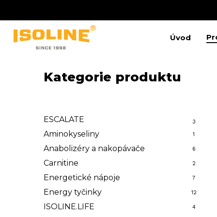
Skip
to
main
content
Pr
Úvod
Kategorie produktu
Stiskněte Enter pro vyhledávání nebo ESC pro
ESCALATE
3
Aminokyseliny
1
Anabolizéry a nakopávače
6
Carnitine
2
Energetické nápoje
7
Energy tyčinky
12
ISOLINE.LIFE
4