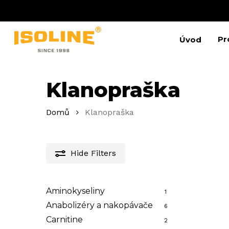
Skip
to
main
content
Pr
Úvod
Klanopraška
Stiskněte Enter pro vyhledávání nebo ESC pro
Domů
Klanopraška
Hide
Filters
Aminokyseliny
1
Anabolizéry a nakopávače
6
Carnitine
2