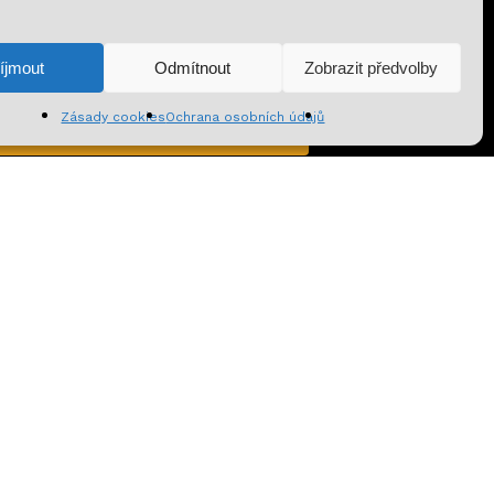
0
Kč
íjmout
Odmítnout
Zobrazit předvolby
azit košík
Pokladna
Zásady cookies
Ochrana osobních údajů
Přihlásit se k odběru