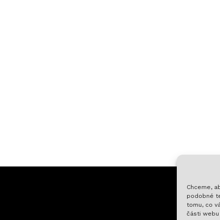
Chceme, ab
podobné te
tomu, co vá
části webu