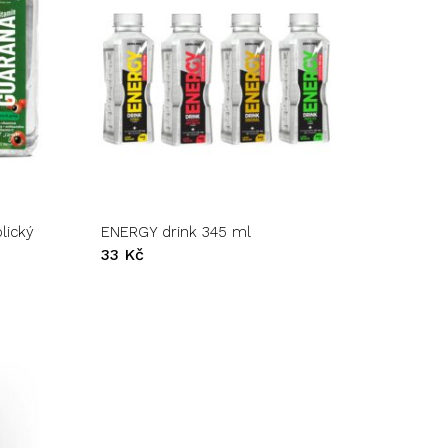
Tento
produkt
má
více
variant.
lický
ENERGY drink 345 ml
Možnosti
33
Kč
lze
vybrat
na
stránce
produktu