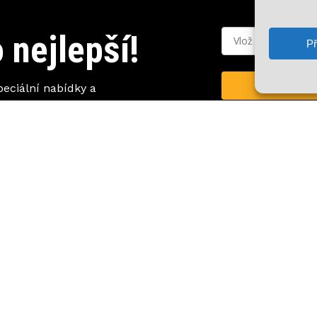
Mezisoučet:
 nejlepší!
Př
Zobr
peciální nabídky a
za to!
facebook
youtube
instagram