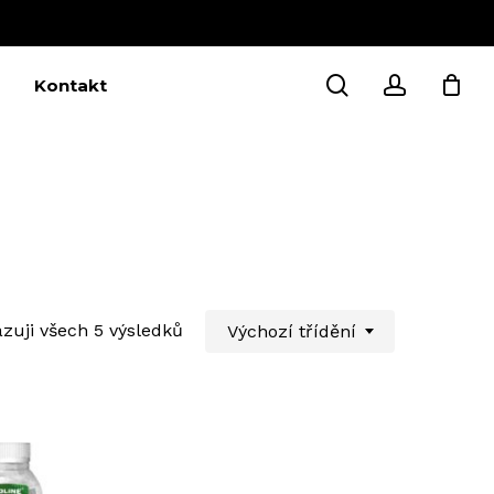
Close
Cart
search
account
Kontakt
zuji všech 5 výsledků
Výchozí třídění