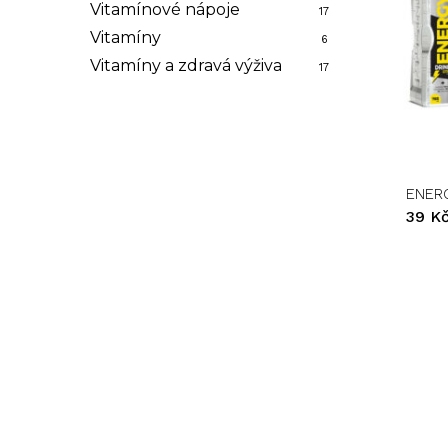
Vitamínové nápoje
17
Vitamíny
6
Vitamíny a zdravá výživa
17
Tento
produk
má
více
variant.
ENERG
Možnos
39
K
lze
vybrat
na
stránce
produk