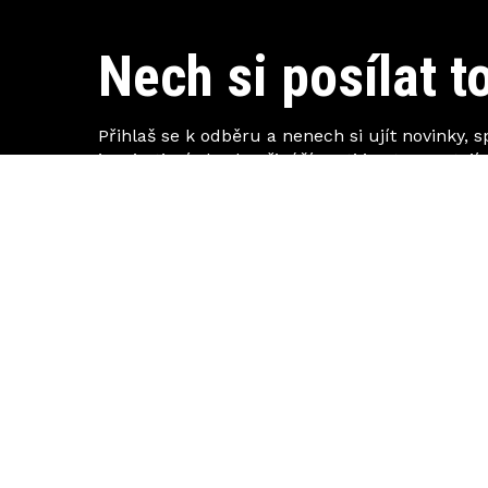
Nech si posílat to
Přihlaš se k odběru a nenech si ujít novinky, s
inspirativní obsah. Přinášíme ti jen to, co stojí 