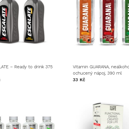
Tento
t
produkt
má
více
variant.
ATE – Ready to drink 375
Vitamin GUARANA, nealkoho
ti
Možnosti
ochucený nápoj, 390 ml
lze
č
33
Kč
vybrat
na
stránce
tu
produktu