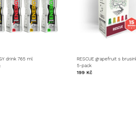
Žá
t
Y drink 765 ml
RESCUE grapefruit s brusi
ti
č
5-pack
199
Kč
tu