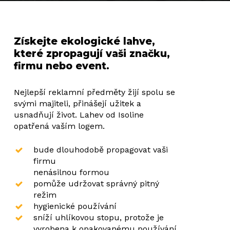
Získejte ekologické lahve,
které zpropagují vaši značku,
firmu nebo event.
Nejlepší reklamní předměty žijí spolu se
svými majiteli, přinášejí užitek a
usnadňují život. Lahev od Isoline
opatřená vaším logem.
bude dlouhodobě propagovat vaši
firmu
nenásilnou formou
pomůže udržovat správný pitný
režim
hygienické používání
sníží uhlíkovou stopu, protože je
vyrobena k opakovanému používání