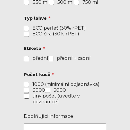
330 ml
500 ml
750 ml
Typ lahve
*
ECO perleť (30% rPET)
ECO čirá (30% rPET)
Etiketa
*
přední
přední + zadní
Počet kusů
*
1000 (minimální objednávka)
3000
5000
Jiný počet (uveďte v
poznámce)
Doplňující informace