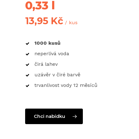
0,33 l
13,95
Kč
kus
1000 kusů
neperlivá voda
čirá lahev
uzávěr v čiré barvě
trvanlivost vody 12 měsíců
Chci nabídku