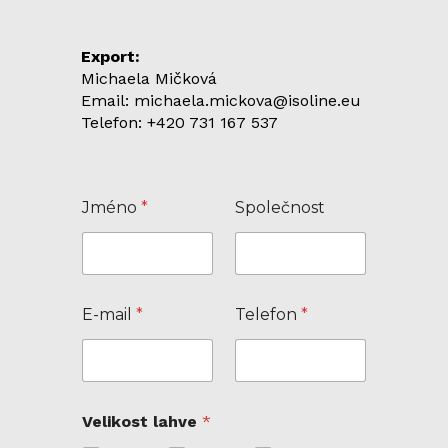
Export:
Michaela Mičková
Email: michaela.mickova@isoline.eu
Telefon: +420 731 167 537
P
Jméno
*
Společnost
o
č
e
t
*
k
E-mail
*
Telefon
*
u
s
ů
Velikost lahve
*