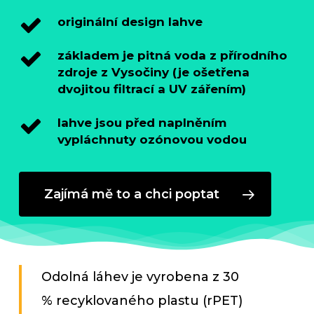
originální design lahve
základem je pitná voda z přírodního
zdroje z Vysočiny (je ošetřena
dvojitou filtrací a UV zářením)
lahve jsou před naplněním
vypláchnuty ozónovou vodou
Zajímá mě to a chci poptat
Odolná láhev je vyrobena z 30
% recyklovaného plastu (rPET)