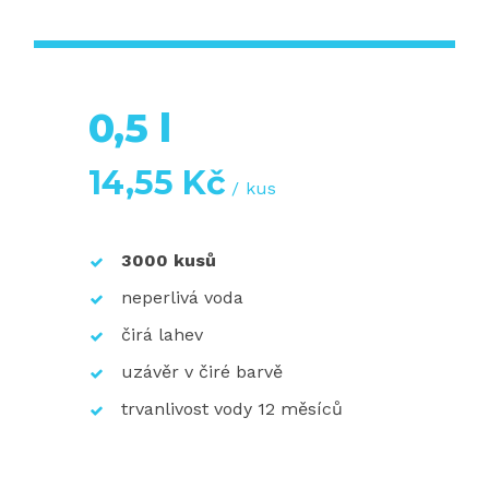
0,5 l
14,55
Kč
kus
3000 kusů
neperlivá voda
čirá lahev
uzávěr v čiré barvě
trvanlivost vody 12 měsíců