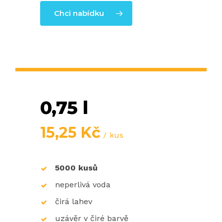
Chci nabídku
0,75 l
15,25
Kč
kus
5000 kusů
neperlivá voda
čirá lahev
uzávěr v čiré barvě