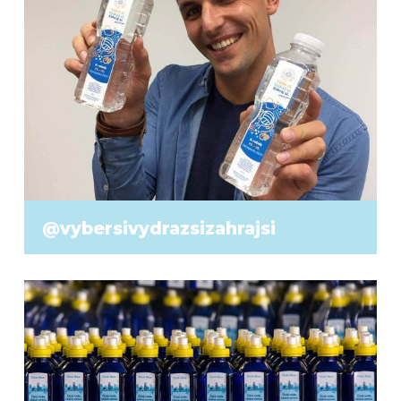
@vybersivydrazsizahrajsi