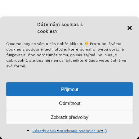
Dáte nám souhlas s
cookies?
Nech si posílat to nejlepší!
Chceme, aby se vám u nás dobře klikalo.
Proto používáme
cookies a podobné technologie, které pomáhají webu správně
fungovat a lépe porozumět tomu, co vás zajímá. Souhlas je
Přihlaš se k odběru a nenech si ujít novinky,
dobrovolný, ale bez něj nemusí být některé části webu úplně ve
speciální nabídky a inspirativní obsah. Přinášíme ti
své formě.
jen to, co stojí za to!
Příjmout
Odmítnout
Mezisoučet:
0
Kč
Zobrazit předvolby
Zobrazit košík
Pokladna
Přihlásit se k odběru
Zásady cookies
Ochrana osobních údajů