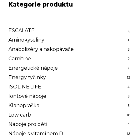
Kategorie produktu
ESCALATE
3
Aminokyseliny
1
Anabolizéry a nakopávače
6
Carnitine
2
Energetické nápoje
7
Energy tyčinky
12
ISOLINE.LIFE
4
Iontové nápoje
6
Žádné produkty v košíku.
Klanopraška
5
Low carb
18
Go to shop
Nápoje pro děti
4
Nápoje s vitamínem D
13