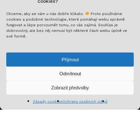
cookies?
Chceme, aby se vám u nás dobře klikalo.
Proto používáme
cookies a podobné technologie, které pomáhají webu správně
fungovat a lépe porozumět tomu, co vás zajímá. Souhlas je
Nech si posílat to nejlepší!
dobrovolný, ale bez něj nemusí být některé části webu úplně ve
své formě.
Přihlaš se k odběru a nenech si ujít novinky,
speciální nabídky a inspirativní obsah. Přinášíme ti
Příjmout
jen to, co stojí za to!
Odmítnout
Mezisoučet:
0
Kč
Zobrazit předvolby
Zobrazit košík
Pokladna
Zásady cookies
Ochrana osobních údajů
Přihlásit se k odběru