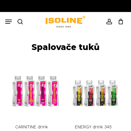
Skip
to
Close
Cart
main
Cart
Menu
content
search
account
Spalovače tuků
CARNITINE drink
ENERGY drink 345