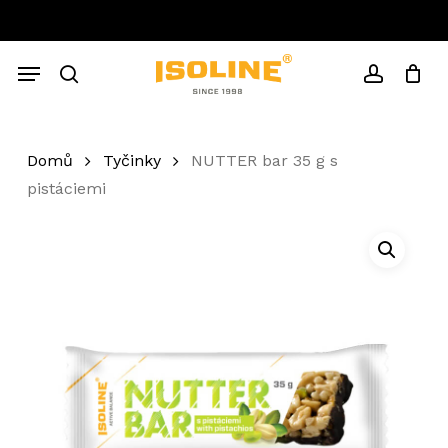
Skip
to
Close
Cart
main
Cart
Menu
content
search
account
Domů
Tyčinky
NUTTER bar 35 g s
pistáciemi