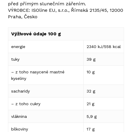
před přímým slunečním zářením.
VÝROBCE: ISOline EU, s.r.o., Římská 2135/45, 12000
Praha, Česko
Výživové údaje 100 g
Žádné produkty v košíku.
energie
2340 kJ/558 kcal
tuky
39 g
Go to shop
– z toho nasycené mastné
10 g
kyseliny
sacharidy
32 g
– z toho cukry
21 g
vláknina
5,9 g
bílkoviny
17 g