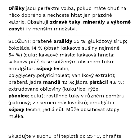
Oříšky
jsou perfektní volba, pokud máte chuť na
něco dobrého a nechcete hltat jen prázdné
kalorie. Obsahují
zdravé tuky
,
minerály
a
výborně
zasytí
i v menším množství.
SLOŽENÍ: pražené
arašídy
35 %; glukózový sirup;
čokoláda 14 % (obsah kakaové sušiny nejméně
54 %) (cukr; kakaové máslo; kakaová hmota;
kakaový prášek se sníženým obsahem tuku;
emulgátor:
sójový
lecitin,
polyglycerylpolyricinoleát; vanilkový extrakt);
pražená jádra
mandlí
12 %; jádra
pistácií
4,8 %;
extrudované obiloviny (kukuřice; rýže;
pšenice
; cukr); rostlinné tuky v různém poměru
(palmový; ze semen máslovníku); emulgátor
sójový
lecitin; jedlá sůl. Může obsahovat stopy
mléka.
Skladujte v suchu při teplotě do 25 °C, chraňte