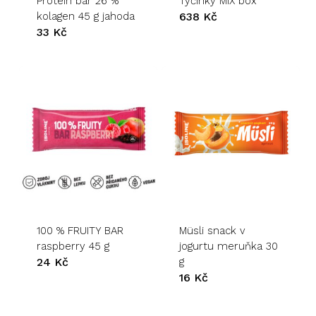
Protein bar 26 %
Tyčinky MIX box
kolagen 45 g jahoda
638
Kč
33
Kč
100 % FRUITY BAR
Müsli snack v
raspberry 45 g
jogurtu meruňka 30
24
Kč
g
16
Kč