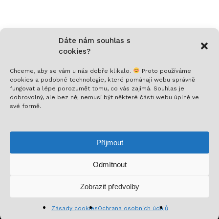
Dáte nám souhlas s
cookies?
Chceme, aby se vám u nás dobře klikalo.
Proto používáme
cookies a podobné technologie, které pomáhají webu správně
fungovat a lépe porozumět tomu, co vás zajímá. Souhlas je
Nech si posílat to nejlepší!
dobrovolný, ale bez něj nemusí být některé části webu úplně ve
své formě.
Přihlaš se k odběru a nenech si ujít novinky,
speciální nabídky a inspirativní obsah. Přinášíme ti
Příjmout
jen to, co stojí za to!
Odmítnout
Mezisoučet:
0
Kč
Zobrazit předvolby
Zobrazit košík
Pokladna
Zásady cookies
Ochrana osobních údajů