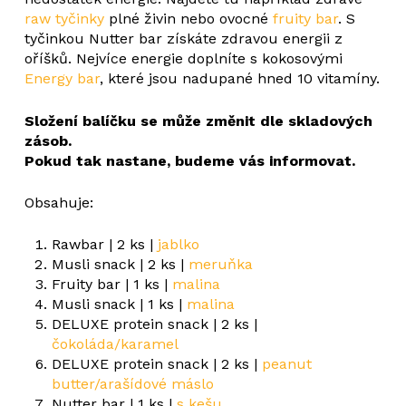
raw tyčinky
plné živin nebo ovocné
fruity bar
. S
tyčinkou Nutter bar získáte zdravou energii z
oříšků. Nejvíce energie doplníte s kokosovými
Energy bar
, které jsou nadupané hned 10 vitamíny.
Složení balíčku se může změnit dle skladových
zásob.
Pokud tak nastane, budeme vás informovat.
Obsahuje:
Rawbar | 2 ks |
jablko
Musli snack | 2 ks |
meruňka
Fruity bar | 1 ks |
malina
Musli snack | 1 ks |
malina
DELUXE protein snack | 2 ks |
čokoláda/karamel
DELUXE protein snack | 2 ks |
peanut
butter/arašídové máslo
Nutter bar | 1 ks |
s kešu