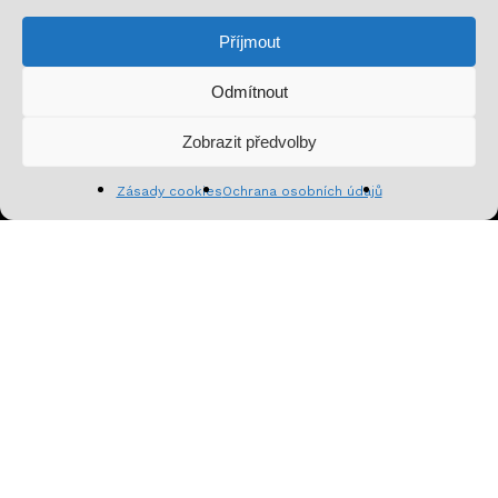
speciální nabídky a inspirativní obsah. Přinášíme ti
Příjmout
jen to, co stojí za to!
Odmítnout
Mezisoučet:
0
Kč
Zobrazit předvolby
Zobrazit košík
Pokladna
Zásady cookies
Ochrana osobních údajů
Přihlásit se k odběru