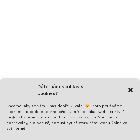
Dáte nám souhlas s
cookies?
Chceme, aby se vám u nás dobře klikalo.
Proto používáme
cookies a podobné technologie, které pomáhají webu správně
fungovat a lépe porozumět tomu, co vás zajímá. Souhlas je
Nech si posílat to nejlepší!
dobrovolný, ale bez něj nemusí být některé části webu úplně ve
své formě.
Přihlaš se k odběru a nenech si ujít novinky,