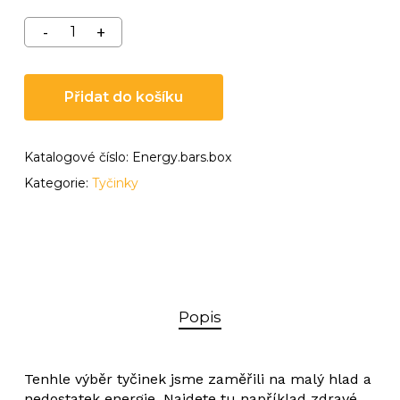
Přidat do košíku
Katalogové číslo:
Energy.bars.box
Kategorie:
Tyčinky
Popis
Tenhle výběr tyčinek jsme zaměřili na malý hlad a
nedostatek energie. Najdete tu například zdravé