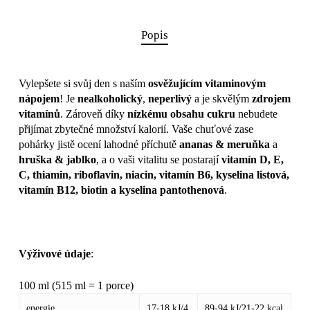
Popis
Vylepšete si svůj den s naším
osvěžujícím vitaminovým
nápojem
! Je
nealkoholický
,
neperlivý
a je skvělým
zdrojem
vitamínů
. Zároveň díky
nízkému obsahu cukru
nebudete
přijímat zbytečné množství kalorií. Vaše chuťové zase
pohárky jistě ocení lahodné příchutě
ananas & meruňka
a
hruška & jablko
, a o vaši vitalitu se postarají
vitamín D, E,
C, thiamin, riboflavin, niacin, vitamín B6, kyselina listová,
vitamín B12, biotin a kyselina pantothenová
.
Výživové údaje
:
100 ml (515 ml = 1 porce)
energie
17-18 kJ/4
89-94 kJ/21-22 kcal