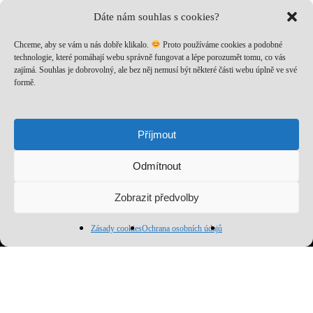
Dáte nám souhlas s cookies?
Chceme, aby se vám u nás dobře klikalo.
Proto používáme cookies a podobné
technologie, které pomáhají webu správně fungovat a lépe porozumět tomu, co vás
zajímá. Souhlas je dobrovolný, ale bez něj nemusí být některé části webu úplně ve své
formě.
Nech si posílat to nejlepší!
Přihlaš se k odběru a nenech si ujít novinky, speciální nabídky
Příjmout
a inspirativní obsah. Přinášíme ti jen to, co stojí za to!
Odmítnout
Mezisoučet:
0
Kč
Zobrazit předvolby
Zobrazit košík
Pokladna
Zásady cookies
Ochrana osobních údajů
Přihlásit se k odběru