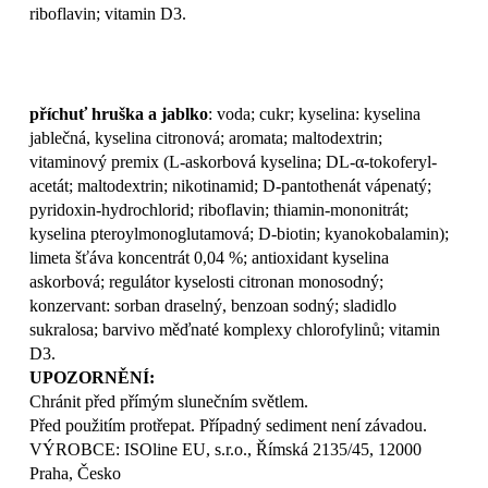
riboflavin; vitamin D3.
příchuť hruška a jablko
: voda; cukr; kyselina: kyselina
jablečná, kyselina citronová; aromata; maltodextrin;
vitaminový premix (L-askorbová kyselina; DL-α-tokoferyl-
acetát; maltodextrin; nikotinamid; D-pantothenát vápenatý;
pyridoxin-hydrochlorid; riboflavin; thiamin-mononitrát;
kyselina pteroylmonoglutamová; D-biotin; kyanokobalamin);
limeta šťáva koncentrát 0,04 %; antioxidant kyselina
askorbová; regulátor kyselosti citronan monosodný;
konzervant: sorban draselný, benzoan sodný; sladidlo
sukralosa; barvivo měďnaté komplexy chlorofylinů; vitamin
D3.
UPOZORNĚNÍ:
Chránit před přímým slunečním světlem.
Před použitím protřepat. Případný sediment není závadou.
VÝROBCE: ISOline EU, s.r.o., Římská 2135/45, 12000
Praha, Česko