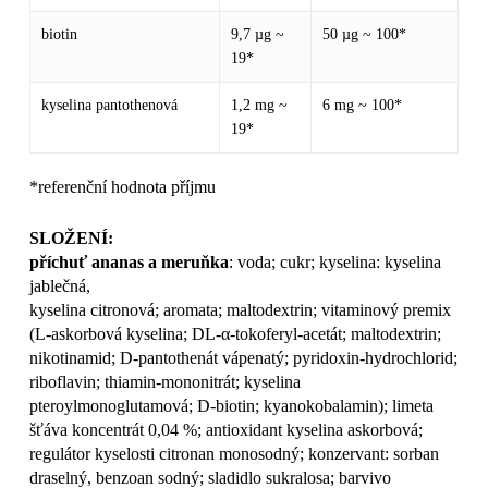
biotin
9,7 µg ~
50 µg ~ 100*
19*
kyselina pantothenová
1,2 mg ~
6 mg ~ 100*
19*
*referenční hodnota příjmu
SLOŽENÍ:
příchuť ananas a meruňka
: voda; cukr; kyselina: kyselina
jablečná,
kyselina citronová; aromata; maltodextrin; vitaminový premix
(L-askorbová kyselina; DL-α-tokoferyl-acetát; maltodextrin;
nikotinamid; D-pantothenát vápenatý; pyridoxin-hydrochlorid;
riboflavin; thiamin-mononitrát; kyselina
pteroylmonoglutamová; D-biotin; kyanokobalamin); limeta
šťáva koncentrát 0,04 %; antioxidant kyselina askorbová;
regulátor kyselosti citronan monosodný; konzervant: sorban
draselný, benzoan sodný; sladidlo sukralosa; barvivo