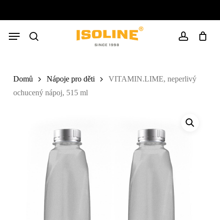
Skip
to
Close
Cart
main
Cart
Menu
content
search
account
Domů
Nápoje pro děti
VITAMIN.LIME, neperlivý
ochucený nápoj, 515 ml