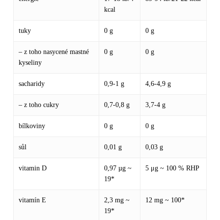
kcal
tuky
0 g
0 g
– z toho nasycené mastné
0 g
0 g
kyseliny
sacharidy
0,9-1 g
4,6-4,9 g
– z toho cukry
0,7-0,8 g
3,7-4 g
bílkoviny
0 g
0 g
sůl
0,01 g
0,03 g
vitamin D
0,97 µg ~
5 μg ~ 100 % RHP
19*
vitamín E
2,3 mg ~
12 mg ~ 100*
19*