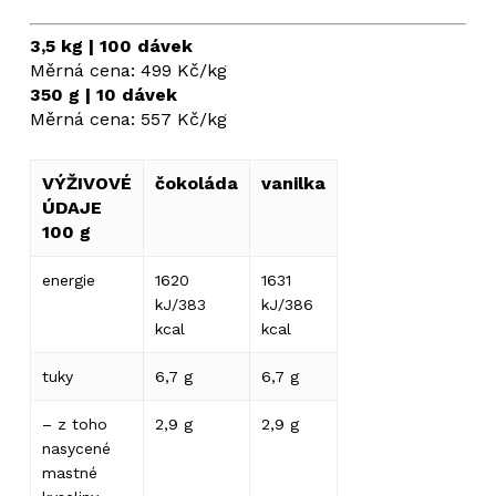
3,5 kg | 100 dávek
Měrná cena: 499 Kč/kg
350 g | 10 dávek
Měrná cena: 557 Kč/kg
VÝŽIVOVÉ
čokoláda
vanilka
ÚDAJE
100 g
energie
1620
1631
kJ/383
kJ/386
kcal
kcal
tuky
6,7 g
6,7 g
– z toho
2,9 g
2,9 g
nasycené
mastné