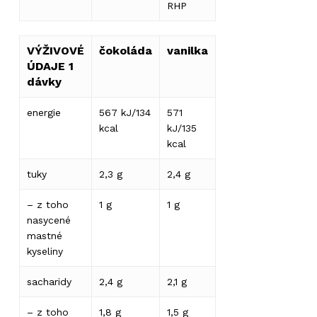
RHP
VÝŽIVOVÉ
čokoláda
vanilka
ÚDAJE 1
Žádné produkty v košíku.
dávky
energie
567 kJ/134
571
Go to shop
kcal
kJ/135
kcal
tuky
2,3 g
2,4 g
– z toho
1 g
1 g
nasycené
mastné
kyseliny
sacharidy
2,4 g
2,1 g
– z toho
1,8 g
1,5 g