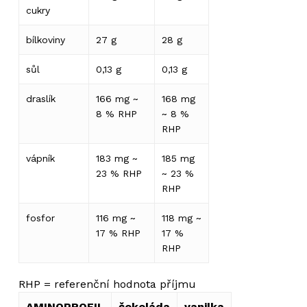
cukry
bílkoviny
27 g
28 g
sůl
0,13 g
0,13 g
draslík
166 mg ~
168 mg
8 % RHP
~ 8 %
RHP
vápník
183 mg ~
185 mg
23 % RHP
~ 23 %
RHP
fosfor
116 mg ~
118 mg ~
17 % RHP
17 %
RHP
RHP = referenční hodnota příjmu
AMINOPROFIL
čokoláda
vanilka