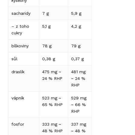
kyseliny
sacharidy
7 g
5,9 g
– z toho
5,1 g
4,2 g
cukry
bílkoviny
78 g
79 g
sůl
0,38 g
0,37 g
draslík
475 mg ~
481 mg
24 % RHP
~ 24 %
RHP
vápník
523 mg ~
529 mg
65 % RHP
~ 66 %
RHP
fosfor
333 mg ~
337 mg
48 % RHP
~ 48 %