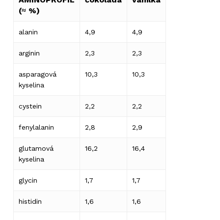
(≈ %)
alanin
4,9
4,9
arginin
2,3
2,3
asparagová
10,3
10,3
kyselina
cystein
2,2
2,2
fenylalanin
2,8
2,9
glutamová
16,2
16,4
kyselina
glycin
1,7
1,7
histidin
1,6
1,6