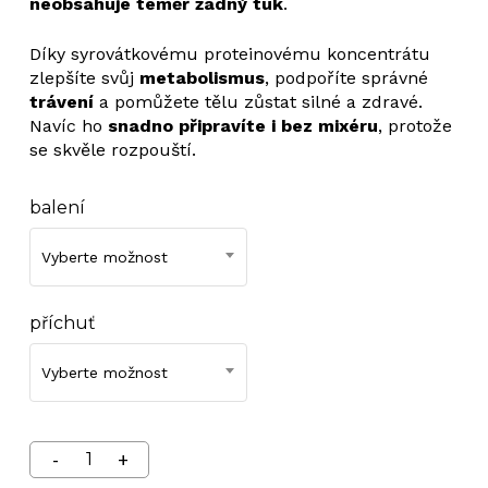
neobsahuje téměř žádný tuk
.
1
Díky syrovátkovému proteinovému koncentrátu
950 Kč
zlepšíte svůj
metabolismus
, podpoříte správné
trávení
a pomůžete tělu zůstat silné a zdravé.
Navíc ho
snadno připravíte i bez mixéru
, protože
se skvěle rozpouští.
balení
Vyberte možnost
příchuť
Vyberte možnost