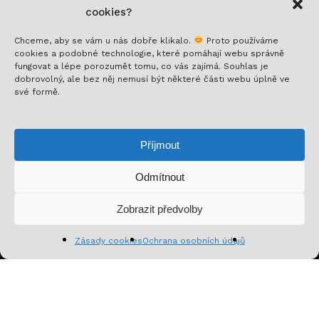
cookies?
Chceme, aby se vám u nás dobře klikalo.
Proto používáme
cookies a podobné technologie, které pomáhají webu správně
fungovat a lépe porozumět tomu, co vás zajímá. Souhlas je
Nech si posílat to nejlepší!
dobrovolný, ale bez něj nemusí být některé části webu úplně ve
své formě.
Přihlaš se k odběru a nenech si ujít novinky,
speciální nabídky a inspirativní obsah. Přinášíme ti
Příjmout
jen to, co stojí za to!
Odmítnout
Mezisoučet:
0
Kč
Zobrazit předvolby
Zobrazit košík
Pokladna
Zásady cookies
Ochrana osobních údajů
Přihlásit se k odběru