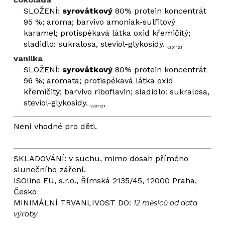
SLOŽENÍ:
syrovátkový
80% protein koncentrát
95 %; aroma; barvivo amoniak-sulfitový
karamel; protispékavá látka oxid křemičitý;
sladidlo: sukralosa, steviol-glykosidy.
v301121
vanilka
SLOŽENÍ:
syrovátkový
80% protein koncentrát
96 %; aromata; protispékavá látka oxid
křemičitý; barvivo riboflavin; sladidlo: sukralosa,
steviol-glykosidy.
v301121
Není vhodné pro děti.
SKLADOVÁNÍ: v suchu, mimo dosah přímého
slunečního záření.
ISOline EU, s.r.o., Římská 2135/45, 12000 Praha,
Česko
MINIMÁLNÍ TRVANLIVOST DO:
12 měsíců od data
výroby