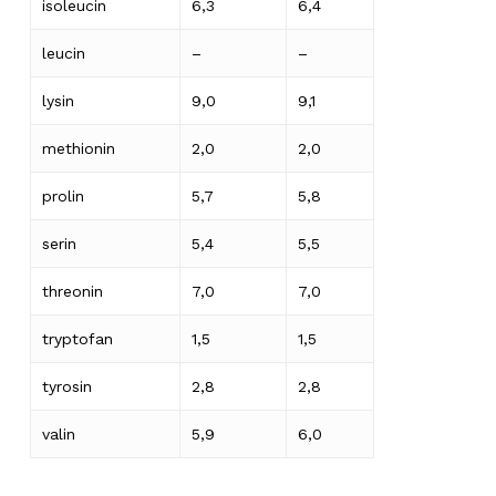
isoleucin
6,3
6,4
leucin
–
–
lysin
9,0
9,1
methionin
2,0
2,0
prolin
5,7
5,8
serin
5,4
5,5
threonin
7,0
7,0
tryptofan
1,5
1,5
tyrosin
2,8
2,8
valin
5,9
6,0