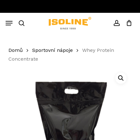
Skip
to
Close
Cart
main
Cart
Menu
content
search
account
Domů
Sportovní nápoje
Whey Protein
Concentrate