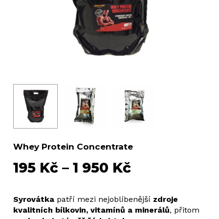
Whey Protein Concentrate
Rozpětí
195
Kč
–
1 950
Kč
cen:
195 Kč
Syrovátka
patří mezi nejoblíbenější
zdroje
kvalitních bílkovin, vitamínů a minerálů
, přitom
až