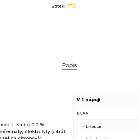
Štítek:
RTD
Popis
V 1 nápoji
BCAA
cin, L-valin) 0,2 %;
– L-leucin
ořečnatý; elektrolyty (citrát
yselina citronová;