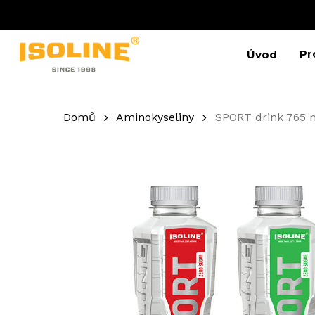
Skip
to
main
content
Pr
Úvod
Domů
Aminokyseliny
SPORT drink 765 
Stiskněte Enter pro vyhledávání nebo ESC pro