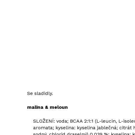
Se sladidly.
malina & meloun
SLOŽENÍ: voda; BCAA 2:1:1 (L-leucin, L-isoleu
aromata; kyselina: kyselina jablečná; citrát h
sodný, chlorid draselný) 0,039 %; kyselina: k