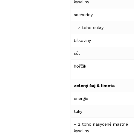
kyseliny
sacharidy
Žá
– z toho cukry
bílkoviny
sůl
hořčík
zelený čaj & limeta
energie
tuky
– z toho nasycené mastné
kyseliny