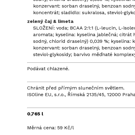
konzervant: sorban draselný, benzoan sodný
koncentrát; sladidlo: sukralosa, steviol-glyk
zelený čaj & limeta
SLOŽENÍ: voda; BCAA 2:1:1 (L-leucin, L-isoleu
aromata; kyselina: kyselina jablečná; citrát h
sodný, chlorid draselný) 0,039 %; kyselina: k
konzervant: sorban draselný, benzoan sodný;
steviol-glykosidy; barvivo měďnaté komplex
Podávat chlazené.
Chránit před přímým slunečním světlem.
ISOline EU, s.r.o., Římská 2135/45, 12000 Prah
0,765 l
Měrná cena: 59 Kč/l