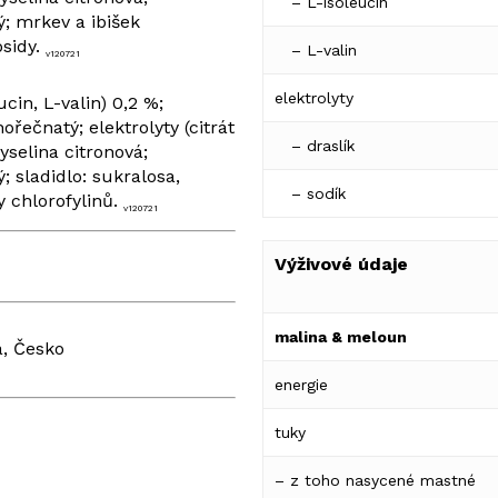
– L-isoleucin
; mrkev a ibišek
osidy.
– L-valin
v120721
elektrolyty
cin, L-valin) 0,2 %;
ořečnatý; elektrolyty (citrát
– draslík
yselina citronová;
 sladidlo: sukralosa,
– sodík
y chlorofylinů.
v120721
Výživové údaje
malina & meloun
a, Česko
energie
tuky
– z toho nasycené mastné