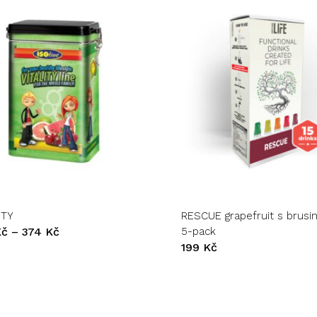
t
.
ITY
RESCUE grapefruit s brusi
ti
Rozpětí
Kč
–
374
Kč
5-pack
cen:
199
Kč
135 Kč
až
374 Kč
e
ktu