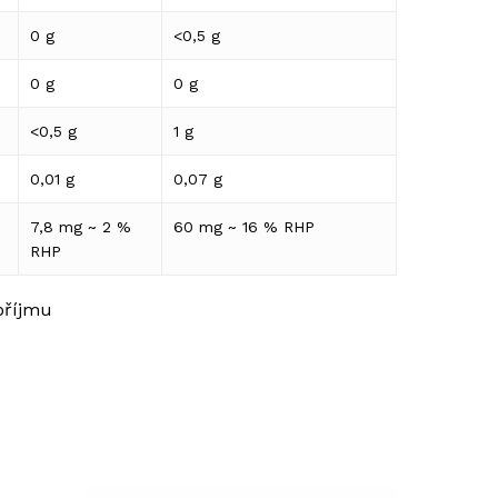
0 g
<0,5 g
0 g
0 g
<0,5 g
1 g
0,01 g
0,07 g
7,8 mg ~ 2 %
60 mg ~ 16 % RHP
RHP
příjmu