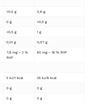
<0,5 g
0,6 g
dné produkty v košíku.
0 g
<0,5 g
Go to shop
<0,5 g
1 g
0,01 g
0,07 g
7,8 mg ~ 2 %
60 mg ~ 16 % RHP
RHP
5 kJ/1 kcal
35 kJ/8 kcal
0 g
0 g
0 g
0 g