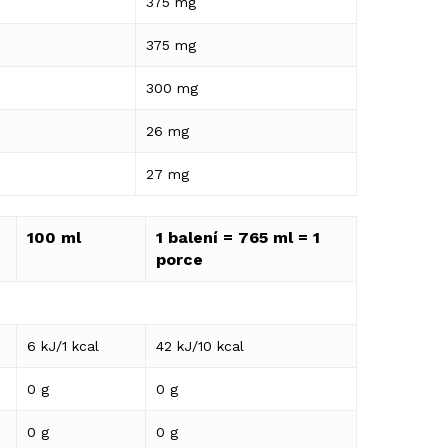
375 mg
375 mg
300 mg
26 mg
27 mg
100 ml
1 balení = 765 ml = 1
porce
6 kJ/1 kcal
42 kJ/10 kcal
0 g
0 g
0 g
0 g