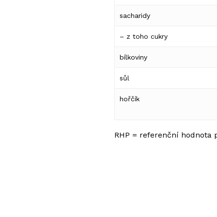
sacharidy
– z toho cukry
bílkoviny
sůl
hořčík
RHP = referenční hodnota 