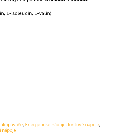
n, L-isoleucin, L-valin)
 nakopávače
,
Energetické nápoje
,
Iontové nápoje
,
í nápoje