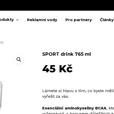
Cart
odukty
Reklamní vody
Pro partnery
Články
ml
 zavření
SPORT drink 765 ml
45
Kč
Lámete si hlavu s tím, co byste měl
vyřešil za vás.
Esenciální aminokyseliny BCAA
, kt
vyčerpávají, s bonusem důležitých e