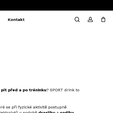
Close
Cart
search
account
Kontakt
i
pít před a po tréninku
? SPORT drink to
eré se při fyzické aktivitě postupně
lektrolytů v podobě
draslíku
a
sodíku
.