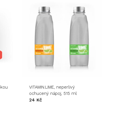
Tento
produkt
má
více
variant.
nkou
VITAMIN.LIME, neperlivý
Možnosti
ochucený nápoj, 515 ml
lze
24
Kč
vybrat
na
stránce
produktu