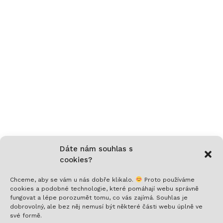
Dáte nám souhlas s
cookies?
Chceme, aby se vám u nás dobře klikalo.
Proto používáme
cookies a podobné technologie, které pomáhají webu správně
fungovat a lépe porozumět tomu, co vás zajímá. Souhlas je
Nech si posílat to nejlepší!
dobrovolný, ale bez něj nemusí být některé části webu úplně ve
své formě.