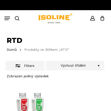
Skip
to
Close
Close
Cart
main
Cart
Menu
Filters
content
search
account
RTD
Domů
Produkty se štítkem „RTD“
Výchozí třídění
Filters
Zobrazen jediný výsledek