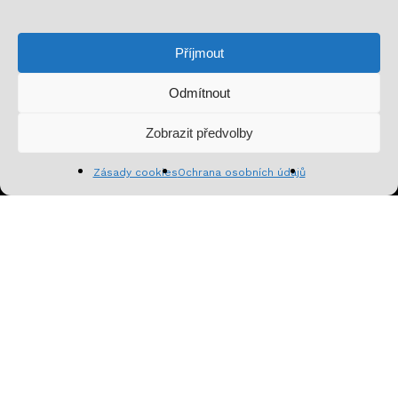
Přihlaš se k odběru a nenech si ujít novinky,
speciální nabídky a inspirativní obsah. Přinášíme ti
Příjmout
jen to, co stojí za to!
Odmítnout
Mezisoučet:
0
Kč
Zobrazit předvolby
Zobrazit košík
Pokladna
Zásady cookies
Ochrana osobních údajů
Přihlásit se k odběru