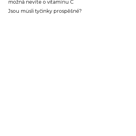
možná nevíte o vitamínu C
Jsou müsli tyčinky prospěšné?