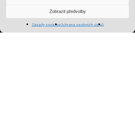
Zobrazit předvolby
Zobrazit košík
Pokladna
Zásady cookies
Ochrana osobních údajů
Přihlásit se k odběru
facebook
youtube
instagram