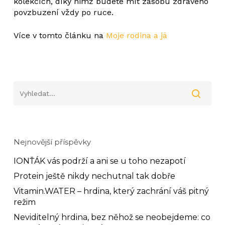
kolekcích, díky nimž budete mít zásobu zdravého
povzbuzení vždy po ruce.
Go to shop
Více v tomto článku na
Moje rodina a já
Nejnovější příspěvky
IONŤÁK vás podrží a ani se u toho nezapotí
Protein ještě nikdy nechutnal tak dobře
Vitamin.WATER – hrdina, který zachrání váš pitný
režim
Neviditelný hrdina, bez něhož se neobejdeme: co