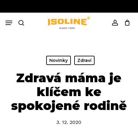
Skip
to
Close
Cart
main
Cart
Menu
content
search
account
Novinky
Zdraví
Zdravá máma je
klíčem ke
spokojené rodině
3. 12. 2020