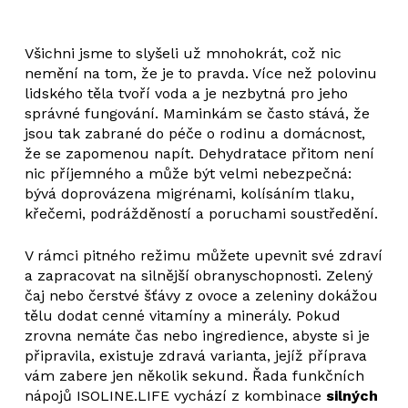
Všichni jsme to slyšeli už mnohokrát, což nic
nemění na tom, že je to pravda. Více než polovinu
lidského těla tvoří voda a je nezbytná pro jeho
správné fungování. Maminkám se často stává, že
jsou tak zabrané do péče o rodinu a domácnost,
že se zapomenou napít. Dehydratace přitom není
nic příjemného a může být velmi nebezpečná:
bývá doprovázena migrénami, kolísáním tlaku,
křečemi, podrážděností a poruchami soustředění.
V rámci pitného režimu můžete upevnit své zdraví
a zapracovat na silnější obranyschopnosti. Zelený
čaj nebo čerstvé šťávy z ovoce a zeleniny dokážou
tělu dodat cenné vitamíny a minerály. Pokud
zrovna nemáte čas nebo ingredience, abyste si je
připravila, existuje zdravá varianta, jejíž příprava
vám zabere jen několik sekund. Řada funkčních
nápojů ISOLINE.LIFE vychází z kombinace
silných