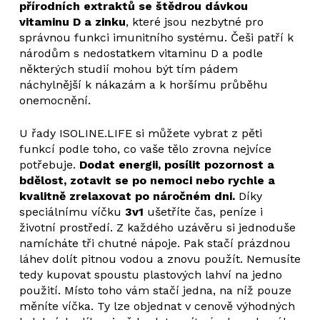
přírodních extraktů se štědrou dávkou
vitaminu D a zinku
, které jsou nezbytné pro
správnou funkci imunitního systému. Češi patří k
národům s nedostatkem vitaminu D a podle
některých studií mohou být tím pádem
náchylnější k nákazám a k horšímu průběhu
onemocnění.
U řady ISOLINE.LIFE si můžete vybrat z pěti
funkcí podle toho, co vaše tělo zrovna nejvíce
potřebuje.
Dodat energii, posílit pozornost a
bdělost, zotavit se po nemoci nebo rychle a
kvalitně zrelaxovat po náročném dni.
Díky
speciálnímu víčku
3v1
ušetříte čas, peníze i
životní prostředí. Z každého uzávěru si jednoduše
namícháte tři chutné nápoje. Pak stačí prázdnou
láhev dolít pitnou vodou a znovu použít. Nemusíte
tedy kupovat spoustu plastových lahví na jedno
použití. Místo toho vám stačí jedna, na níž pouze
měníte víčka. Ty lze objednat v cenově výhodných
Žádné produkty v košíku.