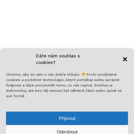
Dáte nám souhlas s
cookies?
Chceme, aby se vám u nás dobře klikalo.
Proto používáme
cookies a podobné technologie, které pomáhají webu správně
fungovat a lépe porozumět tomu, co vás zajímá. Souhlas je
Nech si posílat to nejlepší!
dobrovolný, ale bez něj nemusí být některé části webu úplně ve
své formě.
Přihlaš se k odběru a nenech si ujít novinky,
speciální nabídky a inspirativní obsah. Přinášíme ti
Příjmout
jen to, co stojí za to!
Odmítnout
Mezisoučet:
0
Kč