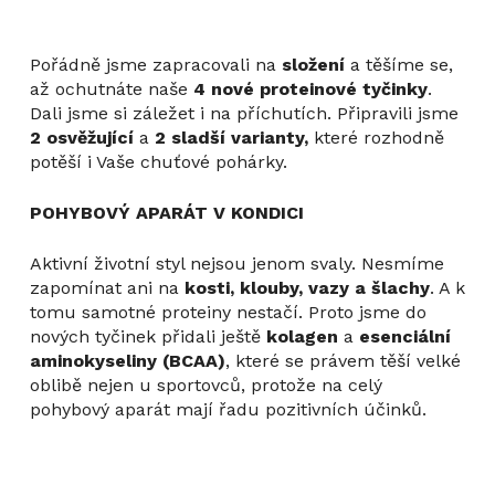
Pořádně jsme zapracovali na
složení
a těšíme se,
až ochutnáte naše
4 nové proteinové tyčinky
.
Dali jsme si záležet i na příchutích. Připravili jsme
2 osvěžující
a
2 sladší varianty,
které rozhodně
potěší i Vaše chuťové pohárky.
POHYBOVÝ APARÁT V KONDICI
Aktivní životní styl nejsou jenom svaly. Nesmíme
zapomínat ani na
kosti, klouby, vazy a šlachy
. A k
tomu samotné proteiny nestačí. Proto jsme do
nových tyčinek přidali ještě
kolagen
a
esenciální
aminokyseliny (BCAA)
, které se právem těší velké
oblibě nejen u sportovců, protože na celý
pohybový aparát mají řadu pozitivních účinků.