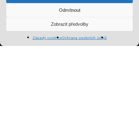
Odmítnout
Mezisoučet:
0
Kč
Zobrazit předvolby
Zobrazit košík
Pokladna
Zásady cookies
Ochrana osobních údajů
Přihlásit se k odběru