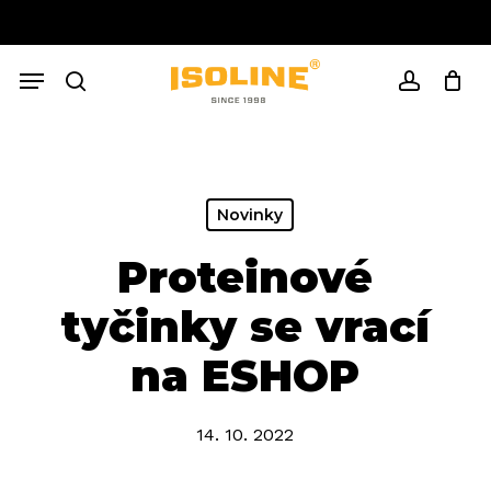
Skip
to
Close
Cart
main
Cart
Menu
content
search
account
Novinky
Proteinové
tyčinky se vrací
na ESHOP
14. 10. 2022