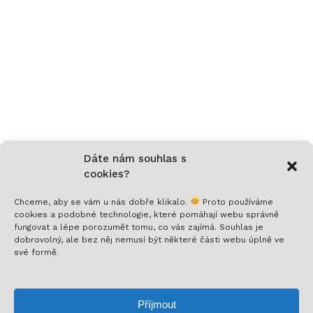
Dáte nám souhlas s
cookies?
Chceme, aby se vám u nás dobře klikalo.
Proto používáme
cookies a podobné technologie, které pomáhají webu správně
fungovat a lépe porozumět tomu, co vás zajímá. Souhlas je
Nech si posílat to nejlepší!
dobrovolný, ale bez něj nemusí být některé části webu úplně ve
své formě.
Přihlaš se k odběru a nenech si ujít novinky,
speciální nabídky a inspirativní obsah. Přinášíme ti
Příjmout
jen to, co stojí za to!