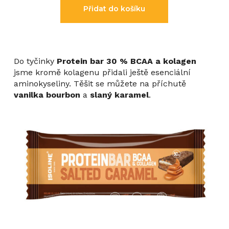
Žádné produkty v košíku.
Přidat do košíku
Go to shop
Do tyčinky
Protein bar 30 % BCAA a kolagen
jsme kromě kolagenu přidali ještě esenciální
aminokyseliny. Těšit se můžete na příchutě
vanilka bourbon
a
slaný karamel
.