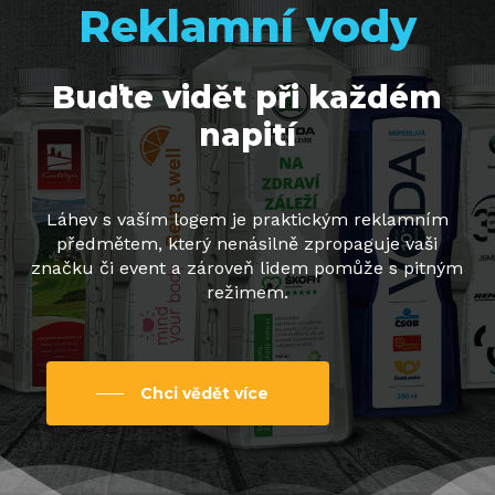
Reklamní vody
Buďte vidět při každém
napití
Láhev s vaším logem je praktickým reklamním
předmětem, který nenásilně zpropaguje vaši
značku či event a zároveň lidem pomůže s pitným
režimem.
Chci vědět více