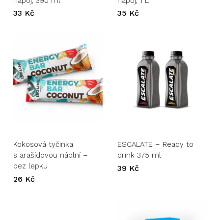
nápoj, 390 ml
nápoj, 1 L
33
Kč
35
Kč
Kokosová tyčinka
ESCALATE – Ready to
s arašídovou náplní –
drink 375 ml
bez lepku
39
Kč
26
Kč