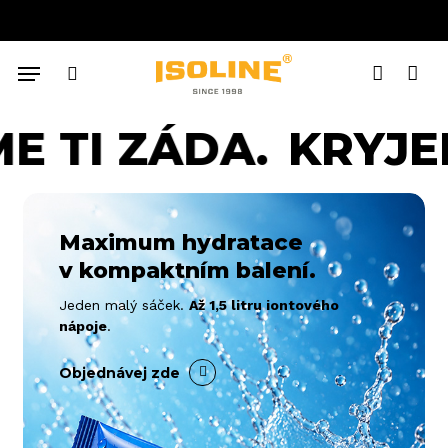
Close
Skip
Cart
Cart
to
main
Menu
content
search
account
Žádné produkty v košíku.
E TI ZÁDA.
KRYJEM
Go to shop
Maximum hydratace
v kompaktním balení.
Jeden malý sáček.
Až 1,5 litru iontového
nápoje
.
Objednávej zde