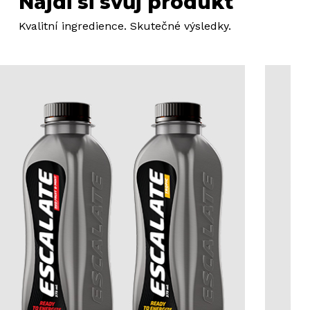
Najdi si svůj produkt
Kvalitní ingredience. Skutečné výsledky.
Daily
anti-
aging
cream