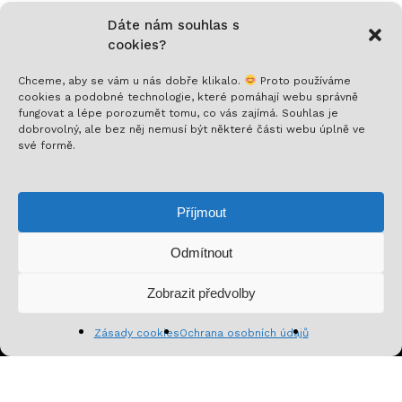
Dáte nám souhlas s
cookies?
Chceme, aby se vám u nás dobře klikalo.
Proto používáme
cookies a podobné technologie, které pomáhají webu správně
fungovat a lépe porozumět tomu, co vás zajímá. Souhlas je
Nech si posílat to nejlepší!
dobrovolný, ale bez něj nemusí být některé části webu úplně ve
své formě.
Přihlaš se k odběru a nenech si ujít novinky,
speciální nabídky a inspirativní obsah. Přinášíme ti
Příjmout
jen to, co stojí za to!
Odmítnout
Mezisoučet:
0
Kč
Zobrazit předvolby
Zobrazit košík
Pokladna
Zásady cookies
Ochrana osobních údajů
Přihlásit se k odběru