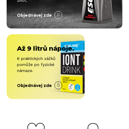
život.
Objednávej zde
Až 9 litrů nápoje.
6 praktických sáčků
pomůže po fyzické
námaze.
Objednávej zde