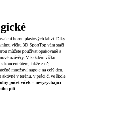
gické
avaleni horou plastových lahví. Díky
vnímu víčku 3D SportTop vám stačí
kterou můžete používat opakovaně a
t nové uzávěry. V každém víčku
y s koncentrátem, takže z něj
atečné množství nápoje na celý den,
e aktivně v terénu, v práci či ve škole.
volný počet víček = nevysychající
ího pití