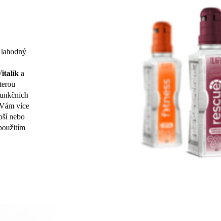
, lahodný
italík
a
kterou
funkčních
í Vám více
bší nebo
 použitím