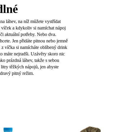
dlné
na láhev, na níž můžete vystřídat
 víček a kdykoliv si namíchat nápoj
 či aktuální potřeby. Nebo dva.
cete. Jen přidáte pitnou nebo jemně
 z víčka si namícháte oblíbený drink
 to máte nejradši. Uzávěry skoro nic
jako prázdná láhev, takže s sebou
 litry těžkých nápojů, jen abyste
dravý pitný režim.