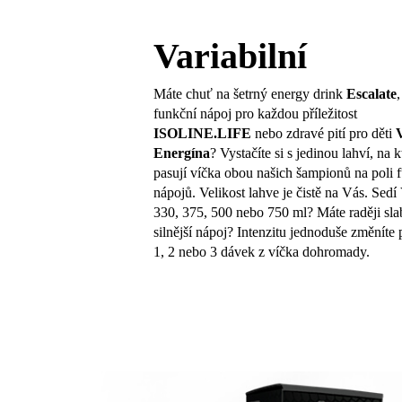
Variabilní
Máte chuť na šetrný energy drink
Escalate
funkční nápoj pro každou příležitost
ISOLINE.LIFE
nebo zdravé pití pro děti
V
Energína
? Vystačíte si s jedinou lahví, na 
pasují víčka obou našich šampionů na poli 
nápojů. Velikost lahve je čistě na Vás. Sed
330, 375, 500 nebo 750 ml? Máte raději sla
silnější nápoj? Intenzitu jednoduše změníte
1, 2 nebo 3 dávek z víčka dohromady.