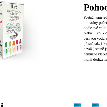
Poho
Postačí vám jed
libovolný počet
podle své chuti
Nebo… kolik ch
perlivou vodu a
přesně tak, jak
neváží, stejně 
nemusíte vláčet
mohli dodržet z
i