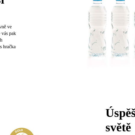
evně ve
 vás pak
ch
s hračka
Úspěš
světě