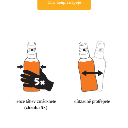
Chci koupit nápoje
lehce láhev zmáčknete
důkladně protřepete
(
zhruba 5×
)