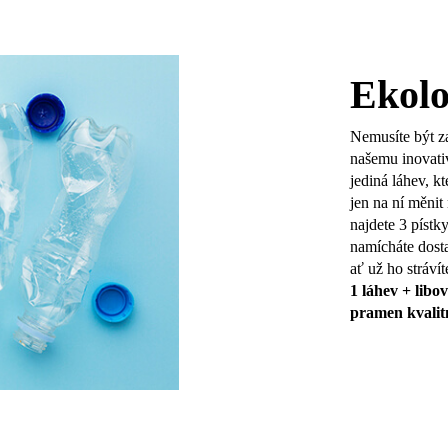
Ekolo
Nemusíte být z
našemu inovati
jediná láhev, 
jen na ní měni
najdete 3 pístk
namícháte dost
ať už ho strávít
1 láhev + libo
pramen kvalitn