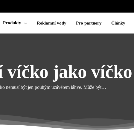
Cart
Produkty
Reklamní vody
Pro partnery
Články
 víčko jako víčko
ko nemusí být jen pouhým uzávěrem láhve. Může být…