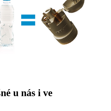
né u nás i ve
Žádné produkty v košíku.
Go to shop