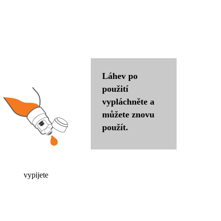
Láhev po
použití
vypláchněte a
můžete znovu
použít.
vypijete