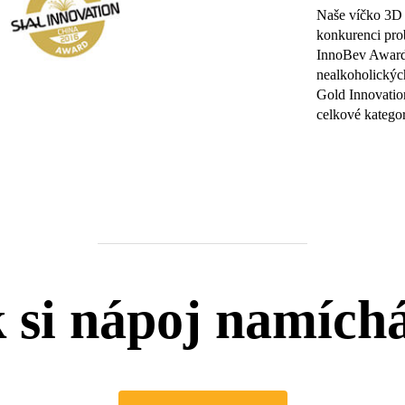
Naše víčko 3D 
konkurenci prob
InnoBev Award 
nealkoholických
Gold Innovation
celkové kategor
 si nápoj namích