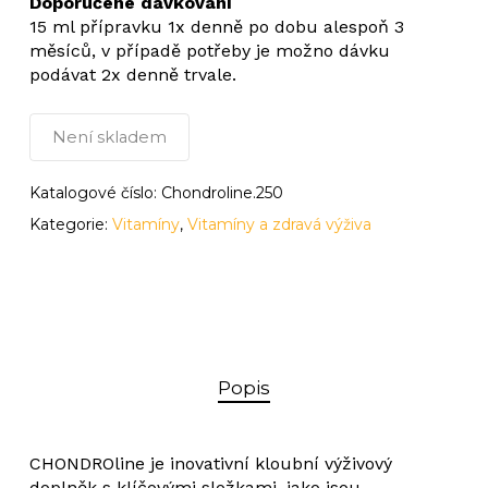
Doporučené dávkování
15 ml přípravku 1x denně po dobu alespoň 3
měsíců, v případě potřeby je možno dávku
podávat 2x denně trvale.
Není skladem
Katalogové číslo:
Chondroline.250
Kategorie:
Vitamíny
,
Vitamíny a zdravá výživa
Popis
CHONDROline je inovativní kloubní výživový
doplněk s klíčovými složkami, jako jsou