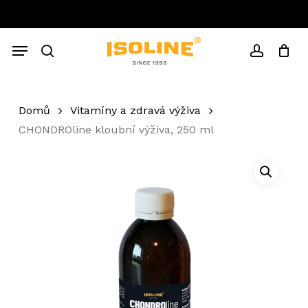
Skip
to
Close
Cart
main
Cart
Menu
content
search
account
Domů
Vitamíny a zdravá výživa
CHONDROline kloubní výživa, 250 ml