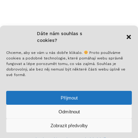
Dáte nám souhlas s
cookies?
Chceme, aby se vám u nás dobře klikalo.
Proto používáme
cookies a podobné technologie, které pomáhají webu správně
fungovat a lépe porozumět tomu, co vás zajímá. Souhlas je
Nech si posílat to nejlepší!
dobrovolný, ale bez něj nemusí být některé části webu úplně ve
své formě.
Přihlaš se k odběru a nenech si ujít novinky,
speciální nabídky a inspirativní obsah. Přinášíme ti
Příjmout
jen to, co stojí za to!
Odmítnout
Mezisoučet:
0
Kč
Zobrazit předvolby
Zobrazit košík
Pokladna