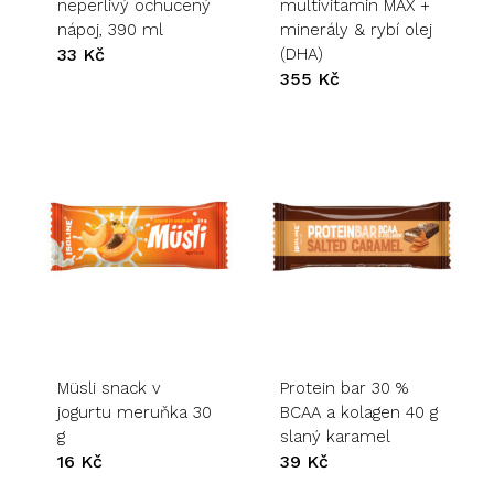
neperlivý ochucený
multivitamin MAX +
nápoj, 390 ml
minerály & rybí olej
33
Kč
(DHA)
355
Kč
Müsli snack v
Protein bar 30 %
jogurtu meruňka 30
BCAA a kolagen 40 g
g
slaný karamel
16
Kč
39
Kč