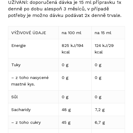
UŽÍVÁNÍ: doporučená dávka je 15 ml přípravku 1x
denně po dobu alespoň 3 měsíců, v případě
potřeby je možno dávku podávat 2x denně trvale.
VÝŽIVOVÉ ÚDAJE
na 100 ml
na 15 ml
Energie
825 kJ/194
124 kJ/29
kcal
kcal
Tuky
0 g
0 g
– z toho nasycené
0 g
0 g
mastné kys.
Sůl
0 g
0 g
Sacharidy
48 g
7,2 g
Žádné produkty v košíku.
– z toho cukry
45 g
6,7 g
Go to shop