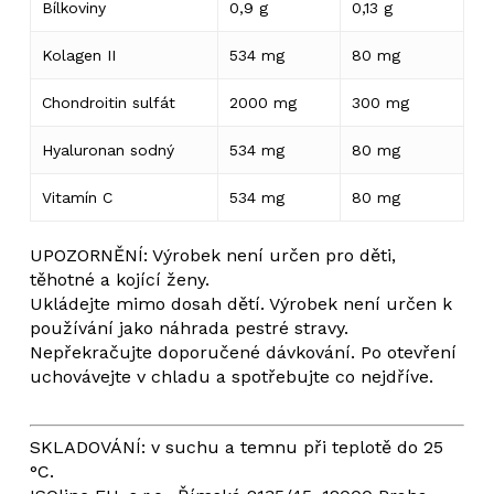
Bílkoviny
0,9 g
0,13 g
Kolagen II
534 mg
80 mg
Chondroitin sulfát
2000 mg
300 mg
Hyaluronan sodný
534 mg
80 mg
Vitamín C
534 mg
80 mg
UPOZORNĚNÍ: Výrobek není určen pro děti,
těhotné a kojící ženy.
Ukládejte mimo dosah dětí. Výrobek není určen k
používání jako náhrada pestré stravy.
Nepřekračujte doporučené dávkování. Po otevření
uchovávejte v chladu a spotřebujte co nejdříve.
SKLADOVÁNÍ: v suchu a temnu při teplotě do 25
°C.