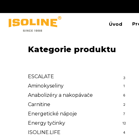
Skip
to
main
content
Pr
Úvod
Kategorie produktu
Stiskněte Enter pro vyhledávání nebo ESC pro
ESCALATE
3
Aminokyseliny
1
Anabolizéry a nakopávače
6
Carnitine
2
Energetické nápoje
7
Energy tyčinky
12
ISOLINE.LIFE
4