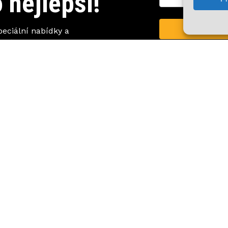
 nejlepší!
Zobr
peciální nabídky a
za to!
facebook
youtube
instagram
. |
Ochrana osobních údajů (GDPR)
|
Obchodní podmínky
|
Zásady 