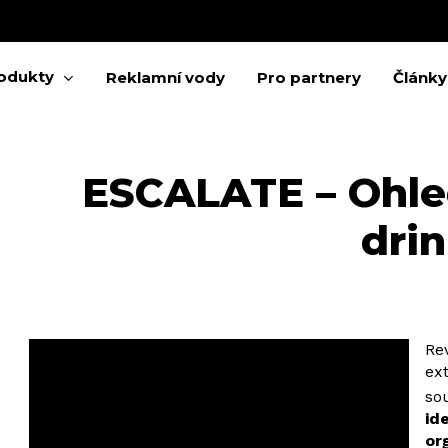
Cart
odukty
Reklamní vody
Pro partnery
Články
ESCALATE – Ohle
 zavření
dri
Re
ex
sou
id
or