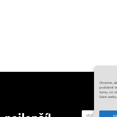
Chceme, ab
podobné te
tomu, co vá
části webu
Mezisoučet:
Př