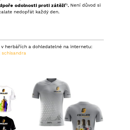
dpoře odolnosti proti zátěži
.
Není důvod si
*)
calate nedopřát každý den.
v herbářích a dohledatelné na internetu:
|
schisandra
dné produkty v košíku.