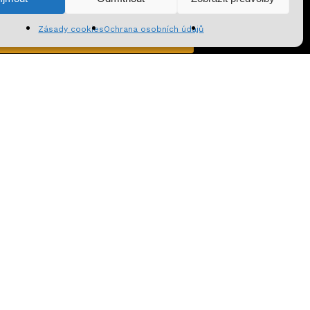
azit košík
Pokladna
Zásady cookies
Ochrana osobních údajů
Přihlásit se k odběru
cookies
|
Odstoupení od