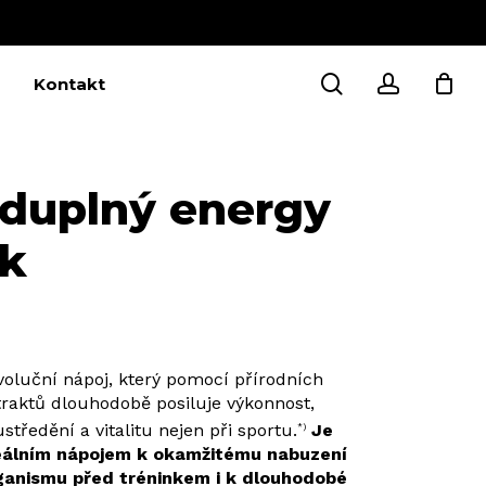
Close
Cart
search
account
Kontakt
duplný energy
nk
voluční nápoj, který pomocí přírodních
traktů dlouhodobě posiluje výkonnost,
středění a vitalitu nejen při sportu.
Je
*)
eálním nápojem k okamžitému nabuzení
ganismu před tréninkem i k dlouhodobé