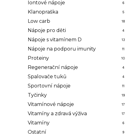
Iontové nápoje
6
Klanopraška
5
Low carb
18
Nápoje pro děti
4
Nápoje s vitamínem D
13
Nápoje na podporu imunity
11
Proteiny
10
Regenerační nápoje
4
Spalovače tuků
4
Sportovní nápoje
11
Tyčinky
19
Vitamínové nápoje
17
Vitamíny a zdravá výživa
17
Vitamíny
6
Ostatní
9