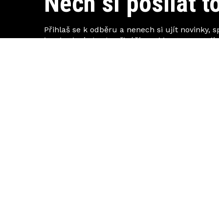
Nech si posílat to
Přihlaš se k odběru a nenech si ujít novinky, s
inspirativní obsah. Přinášíme ti jen to, co stojí 
© 2026 ISOLINE e-shop