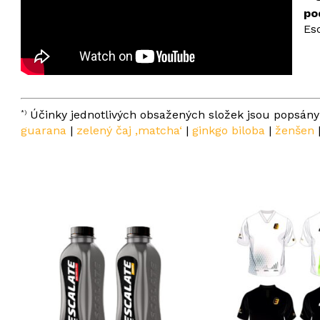
po
Es
Účinky jednotlivých obsažených složek jsou popsány 
*)
guarana
|
zelený čaj ‚matcha‘
|
ginkgo biloba
|
ženšen
Žá