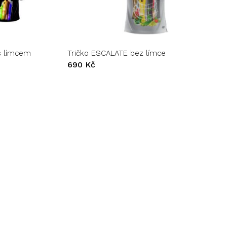
Tento
Go to shop
produkt
má
více
variant.
s límcem
Tričko ESCALATE bez límce
Možnosti
690
Kč
lze
vybrat
na
stránce
produktu