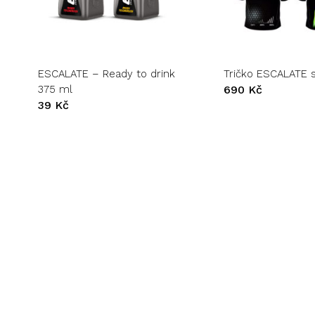
Tento
Tento
produkt
produkt
má
má
více
více
variant.
variant.
ESCALATE – Ready to drink
Tričko ESCALATE 
Možnosti
Možnosti
375 ml
690
Kč
lze
lze
39
Kč
vybrat
vybrat
na
na
stránce
stránce
produktu
produktu