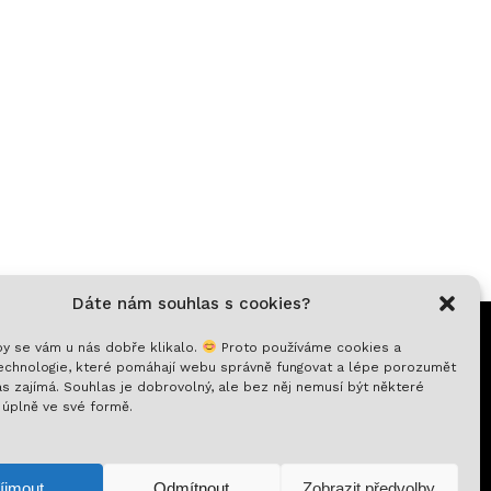
Dáte nám souhlas s cookies?
y se vám u nás dobře klikalo.
Proto používáme cookies a
chnologie, které pomáhají webu správně fungovat a lépe porozumět
s zajímá. Souhlas je dobrovolný, ale bez něj nemusí být některé
 úplně ve své formě.
0
Kč
íjmout
Odmítnout
Zobrazit předvolby