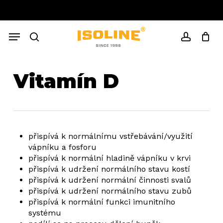
Skip
to
Close
Cart
main
Cart
Menu
content
search
account
Vitamín D
přispívá k normálnímu vstřebávání/využití
vápníku a fosforu
přispívá k normální hladině vápníku v krvi
přispívá k udržení normálního stavu kostí
přispívá k udržení normální činnosti svalů
přispívá k udržení normálního stavu zubů
přispívá k normální funkci imunitního
systému