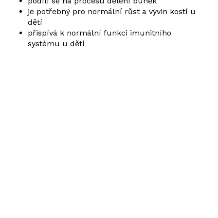
podílí se na procesu dělení buněk
je potřebný pro normální růst a vývin kostí u
dětí
přispívá k normální funkci imunitního
systému u dětí
Žádné produkty v košíku.
Go to shop