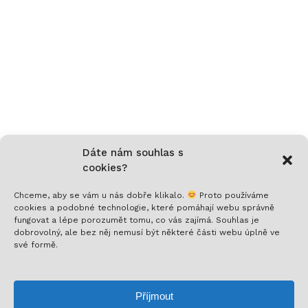
Dáte nám souhlas s
cookies?
Chceme, aby se vám u nás dobře klikalo.
Proto používáme
cookies a podobné technologie, které pomáhají webu správně
fungovat a lépe porozumět tomu, co vás zajímá. Souhlas je
dobrovolný, ale bez něj nemusí být některé části webu úplně ve
své formě.
Nech si posílat to nejlepší!
Přihlaš se k odběru a nenech si ujít novinky,
Příjmout
speciální nabídky a inspirativní obsah. Přinášíme ti