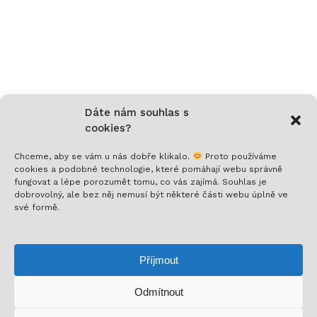
Dáte nám souhlas s
cookies?
Chceme, aby se vám u nás dobře klikalo.
Proto používáme
cookies a podobné technologie, které pomáhají webu správně
fungovat a lépe porozumět tomu, co vás zajímá. Souhlas je
dobrovolný, ale bez něj nemusí být některé části webu úplně ve
své formě.
Příjmout
Odmítnout
Mezisoučet:
0
Kč
Nech si posílat to nejlepší!