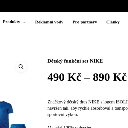
Cart
Produkty
Reklamní vody
Pro partnery
Články
Dětský funkční set NIKE
490
Kč
–
890
Kč
Značkový dětský dres NIKE s logem ISOLINE
navržen tak, aby rychle absorboval a transpo
sportovní výkon.
Materiál 100% polyester.