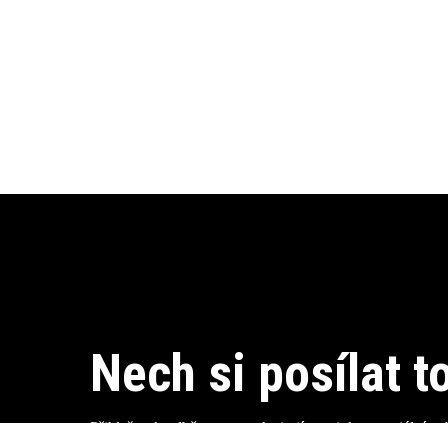
Nech si posílat to
Přihlaš se k odběru a nenech si ujít novinky, speciální na