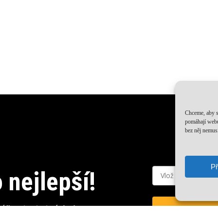
Chceme, aby s
pomáhají webu
bez něj nemusí
Mezisoučet:
Př
 nejlepší!
Zobr
bídky a inspirativní obsah.