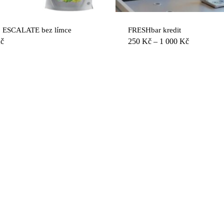
produkt
má
více
o ESCALATE bez límce
FRESHbar kredit
variant.
Rozpětí
č
250
Kč
–
1 000
Kč
i
Možnosti
cen:
250 Kč
lze
až
vybrat
1
na
000 Kč
stránce
u
produktu