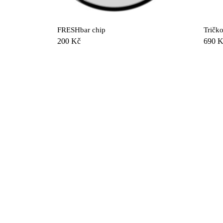
produkt
má
více
FRESHbar chip
Tričk
variant.
200
Kč
690
K
Možnost
lze
vybrat
na
stránce
produkt