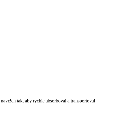
navržen tak, aby rychle absorboval a transportoval
Žádné produkty v košíku.
Go to shop