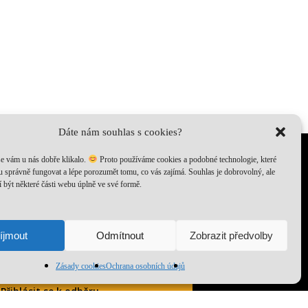
Dáte nám souhlas s cookies?
e vám u nás dobře klikalo.
Proto používáme cookies a podobné technologie, které
 správně fungovat a lépe porozumět tomu, co vás zajímá. Souhlas je dobrovolný, ale
 být některé části webu úplně ve své formě.
0
Kč
íjmout
Odmítnout
Zobrazit předvolby
azit košík
Pokladna
Share
Zásady cookies
Ochrana osobních údajů
Přihlásit se k odběru