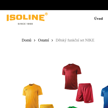
Skip
to
main
content
Úvod
Domů
Ostatní
Dětský funkční set NIKE
Stiskněte Enter pro vyhledávání nebo ESC pro zavření