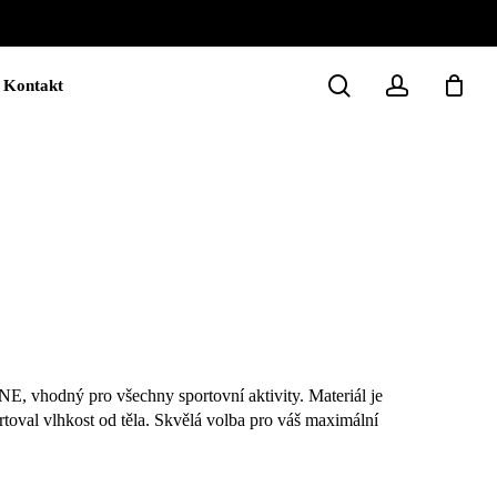
Close
Cart
search
account
Kontakt
Rozpětí
cen:
490 Kč
, vhodný pro všechny sportovní aktivity. Materiál je
rtoval vlhkost od těla. Skvělá volba pro váš maximální
až